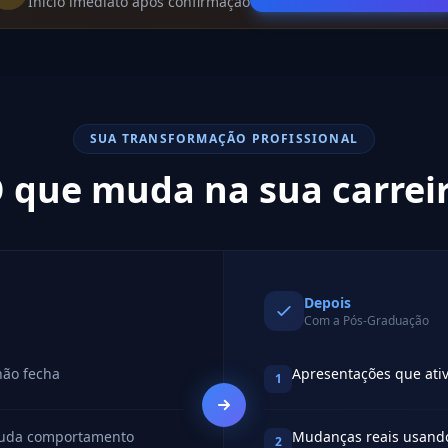
Início imediato após confirmação
SUA TRANSFORMAÇÃO PROFISSIONAL
 que muda na sua carrei
Depois
Com a Pós-Graduação
não fecha
Apresentações que ati
1
muda comportamento
Mudanças reais usand
2