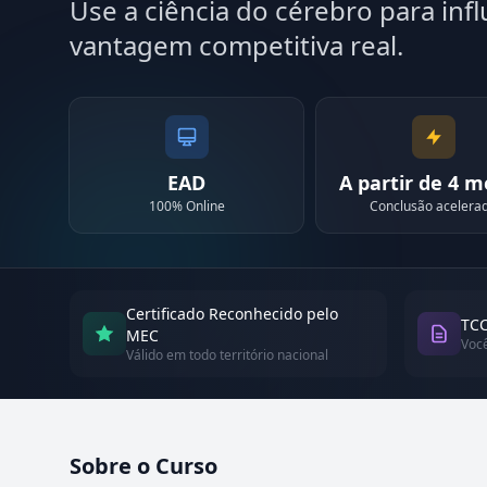
Use a ciência do cérebro para inf
vantagem competitiva real.
EAD
A partir de 4 
100% Online
Conclusão acelera
Certificado Reconhecido pelo
TCC
MEC
Voc
Válido em todo território nacional
Sobre o Curso
Atualizado em abril de 2026