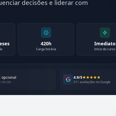
luenciar decisões e liderar com
meses
420h
Imediato
da
Carga horária
Início do curso
 opcional
4.9/5
ê decide
311 avaliações no Google