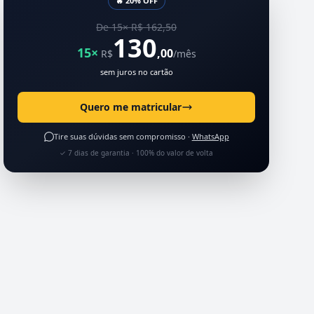
🔥 20% OFF
De 15× R$ 162,50
130
15×
,00
R$
/mês
sem juros no cartão
Quero me matricular
Tire suas dúvidas sem compromisso ·
WhatsApp
✓ 7 dias de garantia · 100% do valor de volta