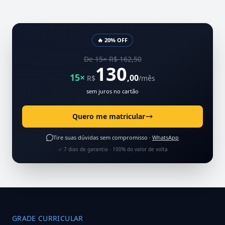
🔥 20% OFF
De 15× R$ 162,50
130
15×
,00
R$
/mês
sem juros no cartão
Quero me matricular
Tire suas dúvidas sem compromisso ·
WhatsApp
✓ 7 dias de garantia · 100% do valor de volta
GRADE CURRICULAR