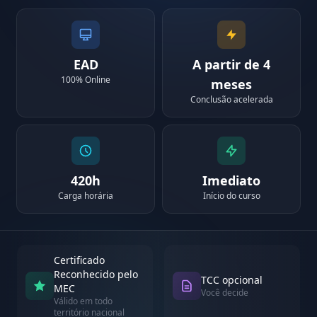
EAD
A partir de 4
100% Online
meses
Conclusão acelerada
420h
Imediato
Carga horária
Início do curso
Certificado
Reconhecido pelo
TCC opcional
MEC
Você decide
Válido em todo
território nacional