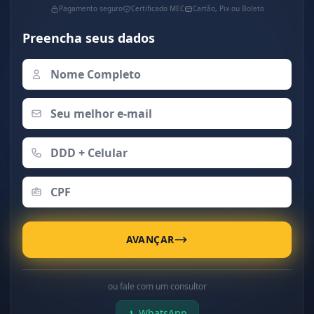
Pagamento seguro
Certificado MEC
Cartão, Pix ou Boleto
Preencha seus dados
AVANÇAR
ou fale com um consultor
WhatsApp