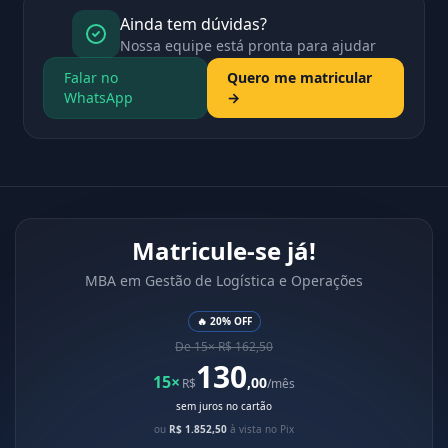
Ainda tem dúvidas?
Nossa equipe está pronta para ajudar
Falar no
Quero me matricular
WhatsApp
→
Matricule-se já!
MBA em Gestão de Logística e Operações
🔥 20% OFF
De 15× R$ 162,50
130
15×
,00
R$
/mês
sem juros no cartão
ou
R$ 1.852,50
à vista no Pix