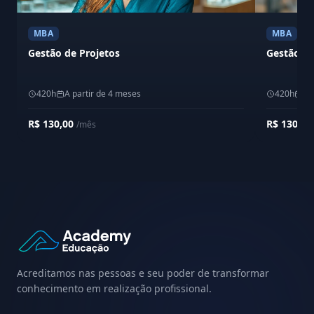
MBA
MBA
Gestão de Projetos
Gestão da
420h
A partir de 4 meses
420h
A 
R$ 130,00
R$ 130,0
/mês
Acreditamos nas pessoas e seu poder de transformar
conhecimento em realização profissional.