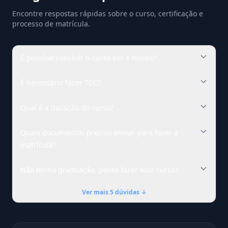
Encontre respostas rápidas sobre o curso, certificação e
processo de matrícula.
É possível concluir o curso em 4 meses?
É necessário fazer TCC?
Qual é a duração do curso?
Quais documentos preciso enviar para fazer a
matrícula?
Não tenho graduação, posso fazer este curso?
Ver mais 5 dúvidas ↓