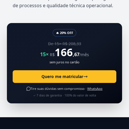
de processos e qualidade técnica operacional.
🔥 20% OFF
De 15× R$ 208,33
166
15×
,67
R$
/mês
sem juros no cartão
Quero me matricular
Tire suas dúvidas sem compromisso ·
WhatsApp
✓ 7 dias de garantia · 100% do valor de volta