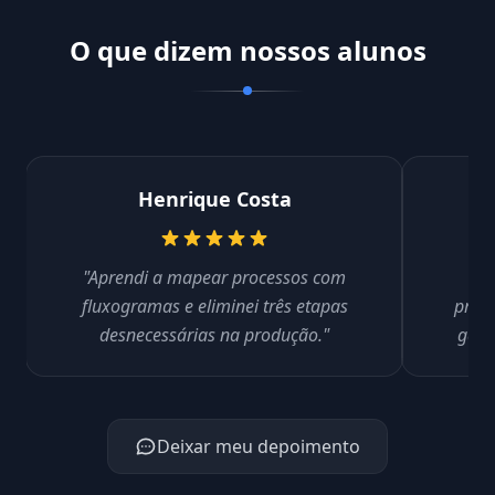
O que dizem nossos alunos
Henrique Costa
"Aprendi a mapear processos com
"De
fluxogramas e eliminei três etapas
proce
desnecessárias na produção."
ganh
Deixar meu depoimento