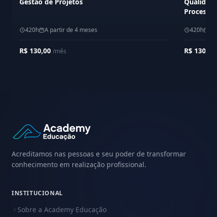
Gestão de Projetos
Qualidade
Processo
420h
A partir de 4 meses
420h
A 
R$ 130,00
R$ 130,0
/mês
Acreditamos nas pessoas e seu poder de transformar
conhecimento em realização profissional.
INSTITUCIONAL
Sobre a Academy Educação