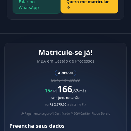
Falar no
Quero me matricular
WhatsApp
→
Matricule-se já!
MBA em Gestão de Processos
🔥 20% OFF
De 15× R$ 208,33
166
15×
,67
R$
/mês
sem juros no cartão
ou
R$ 2.375,00
à vista no Pix
Pagamento seguro
Certificado MEC
Cartão, Pix ou Boleto
Preencha seus dados