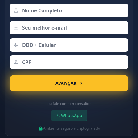
AVANÇAR
ou fale com um consultor
WhatsApp
Ambiente seguro e criptografado