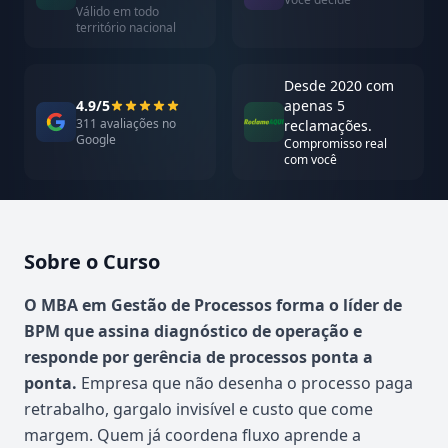
Válido em todo
território nacional
Desde 2020 com
4.9/5
apenas 5
311 avaliações no
reclamações.
Google
Compromisso real
com você
Sobre o Curso
Atualizado em abril de 2026
O MBA em Gestão de Processos forma o líder de
BPM que assina diagnóstico de operação e
responde por gerência de processos ponta a
ponta.
Empresa que não desenha o processo paga
retrabalho, gargalo invisível e custo que come
margem. Quem já coordena fluxo aprende a