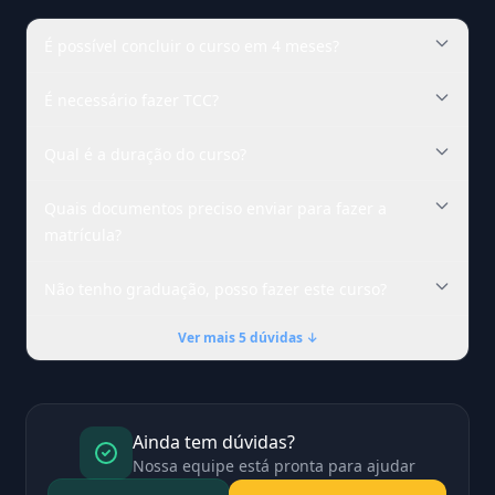
É possível concluir o curso em 4 meses?
É necessário fazer TCC?
Qual é a duração do curso?
Quais documentos preciso enviar para fazer a
matrícula?
Não tenho graduação, posso fazer este curso?
Ver mais 5 dúvidas ↓
Ainda tem dúvidas?
Nossa equipe está pronta para ajudar