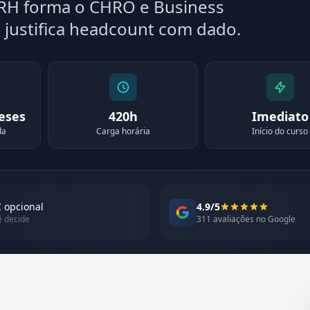
 RH forma o CHRO e Business
e justifica headcount com dado.
meses
420h
Imediato
da
Carga horária
Início do curso
 opcional
4.9/5
ê decide
311 avaliações no Google