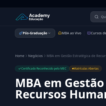
Academy Educação — Página Inicial
Pós-Graduação
MBA ao Vivo
Cursos d
Home
Negócios
MBA em Gestão Estratégica de Recu
Certificado Reconhecido pelo MEC
Matrículas Abertas
MBA em Gestão 
Recursos Huma