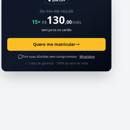
🔥 20% OFF
De 15× R$ 162,50
130
15×
,00
R$
/mês
sem juros no cartão
Quero me matricular
Tire suas dúvidas sem compromisso ·
WhatsApp
✓ 7 dias de garantia · 100% do valor de volta