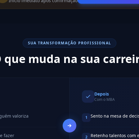
Início imediato após confirmação
SUA TRANSFORMAÇÃO PROFISSIONAL
 que muda na sua carrei
Depois
Com o MBA
guém valoriza
Sento na mesa de decis
1
e fazer
Retenho talentos com 
2