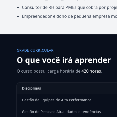
Consultor de RH para PMEs que cobra por proje
Empreendedor e dono de pequena empresa mont
GRADE CURRICULAR
O que você irá aprender
O curso possui carga horária de
420 horas
.
Disciplinas
Gestão de Equipes de Alta Performance
Gestão de Pessoas: Atualidades e tendências