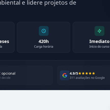
biental e lidere projetos de
meses
420h
Imediato
da
Carga horária
Início do curso
 opcional
4.9/5
ê decide
311 avaliações no Google