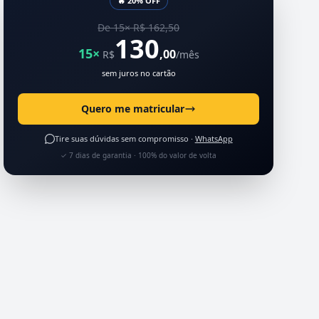
🔥 20% OFF
De 15× R$ 162,50
130
15×
,00
R$
/mês
sem juros no cartão
Quero me matricular
Tire suas dúvidas sem compromisso ·
WhatsApp
✓ 7 dias de garantia · 100% do valor de volta