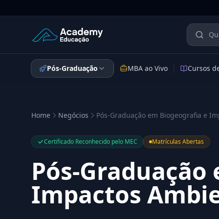
Academy Educação — Página Inicial
Pós-Graduação
MBA ao Vivo
Cursos d
Home
Negócios
Pós-Graduação em Biogeografia e Im
Certificado Reconhecido pelo MEC
Matrículas Abertas
Pós-Graduação 
Impactos Ambie