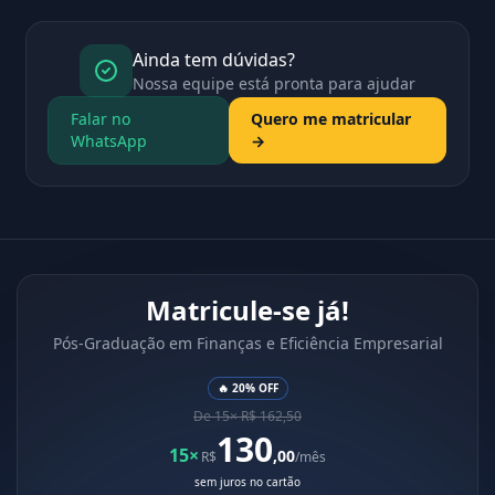
Ainda tem dúvidas?
Nossa equipe está pronta para ajudar
Falar no
Quero me matricular
WhatsApp
→
Matricule-se já!
Pós-Graduação em Finanças e Eficiência Empresarial
🔥 20% OFF
De 15× R$ 162,50
130
15×
,00
R$
/mês
sem juros no cartão