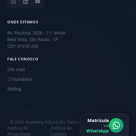
ONDE ESTAMOS
Av. Paulista, 2028 - 11º andar
Bela Vista, São Paulo - SP
CEP: 01310-200
FALE CONOSCO
E-mail
Ouvidoria
Blog
Matrícula
© 2026 Academy Educação. Todos os direitos reservados.
via
Política de
Política de
Central de
WhatsApp
|
|
Privacidade
Cookies
Privacidade