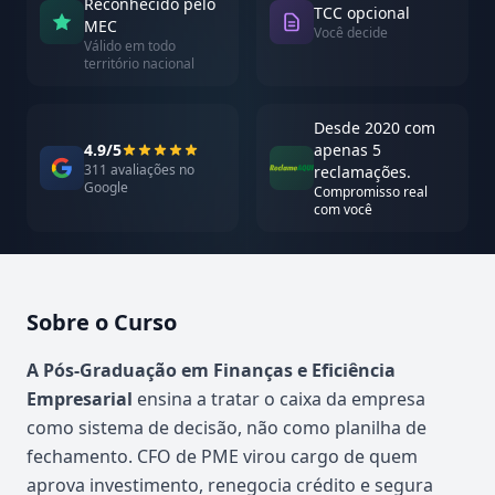
Reconhecido pelo
TCC opcional
MEC
Você decide
Válido em todo
território nacional
Desde 2020 com
4.9/5
apenas 5
311 avaliações no
reclamações.
Google
Compromisso real
com você
Sobre o Curso
Atualizado em abril de 2026
A Pós-Graduação em Finanças e Eficiência
Empresarial
ensina a tratar o caixa da empresa
como sistema de decisão, não como planilha de
fechamento. CFO de PME virou cargo de quem
aprova investimento, renegocia crédito e segura