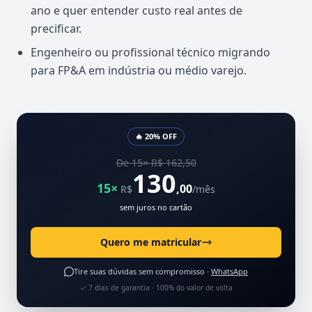
ano e quer entender custo real antes de
precificar.
Engenheiro ou profissional técnico migrando
para FP&A em indústria ou médio varejo.
🔥 20% OFF
De 15× R$ 162,50
130
15×
,00
R$
/mês
sem juros no cartão
Quero me matricular
Tire suas dúvidas sem compromisso ·
WhatsApp
✓ 7 dias de garantia · 100% do valor de volta