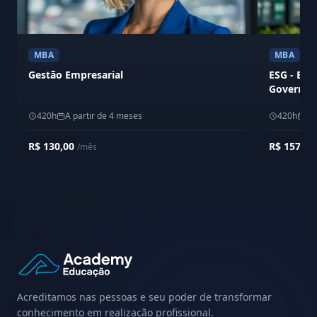
MBA
MBA
Gestão Empresarial
ESG - Env
Governan
420h
A partir de 4 meses
420h
A 
R$ 130,00
R$ 157,6
/mês
Acreditamos nas pessoas e seu poder de transformar
conhecimento em realização profissional.