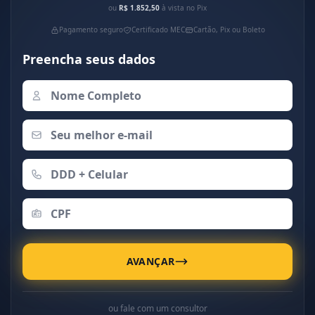
ou
R$ 1.852,50
à vista no Pix
Pagamento seguro
Certificado MEC
Cartão, Pix ou Boleto
Preencha seus dados
AVANÇAR
ou fale com um consultor