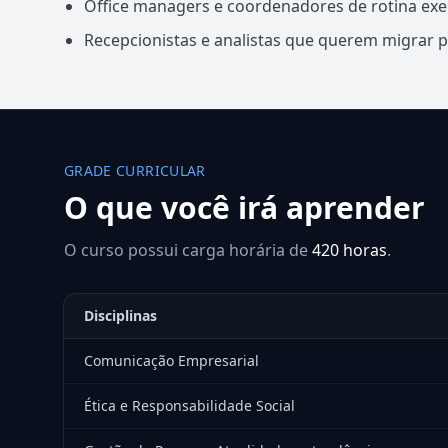
Office managers e coordenadores de rotina exe
Recepcionistas e analistas que querem migrar p
GRADE CURRICULAR
O que você irá aprender
O curso possui carga horária de
420 horas
.
Disciplinas
Comunicação Empresarial
Ética e Responsabilidade Social