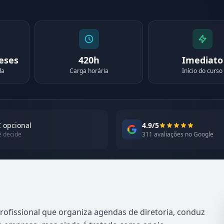
meses
420h
Imediato
da
Carga horária
Início do curso
 opcional
4.9/5
ê decide
311 avaliações no Google
rofissional que organiza agendas de diretoria, conduz