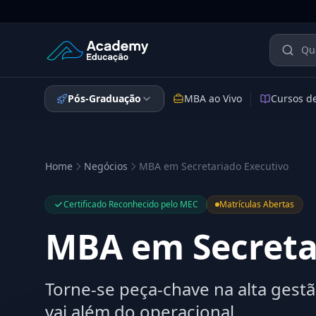
Academy Educação — Página Inicial
Pós-Graduação
MBA ao Vivo
Cursos d
Home
Negócios
MBA em Secretariado Executivo
Certificado Reconhecido pelo MEC
Matrículas Abertas
MBA em Secreta
Torne-se peça-chave na alta gest
vai além do operacional.