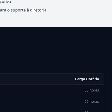
cutiva
ara o suporte à diretoria
Carga Horária
50 horas
50 horas