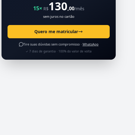
130
15×
,00
R$
/mês
sem juros no cartão
Quero me matricular
Tire suas dúvidas sem compromisso ·
WhatsApp
✓ 7 dias de garantia · 100% do valor de volta