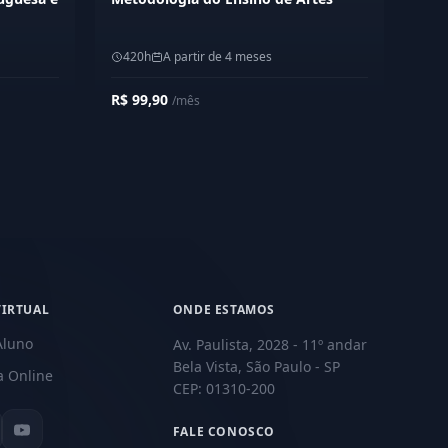
420h
A partir de 4 meses
R$ 99,90
/mês
VIRTUAL
ONDE ESTAMOS
Aluno
Av. Paulista, 2028 - 11º andar
Bela Vista, São Paulo - SP
a Online
CEP: 01310-200
FALE CONOSCO