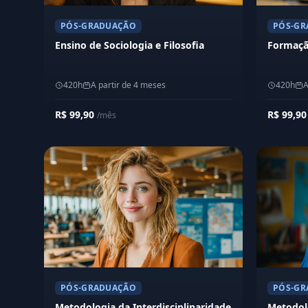
PÓS-GRADUAÇÃO
PÓS-GR
Ensino de Sociologia e Filosofia
Formaçã
420h
A partir de 4 meses
420h
A
R$ 99,90
R$ 99,9
/mês
PÓS-GRADUAÇÃO
PÓS-GR
Metodologia da Interdisciplinaridade
Metodolo