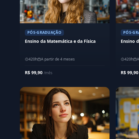
PÓS-GRADUAÇÃO
PÓS-GR
Ensino da Matemática e da Física
Ensino d
420h
A partir de 4 meses
420h
A
R$ 99,90
R$ 99,9
/mês