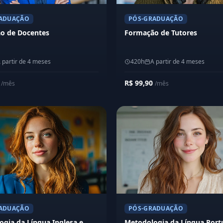
ADUAÇÃO
PÓS-GRADUAÇÃO
o de Docentes
Formação de Tutores
 partir de 4 meses
420h
A partir de 4 meses
0
R$ 99,90
/mês
/mês
ADUAÇÃO
PÓS-GRADUAÇÃO
gia da Língua Inglesa e
Metodologia da Língua Port