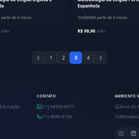
la
Espanhola
 partir de 4 meses
420h
A partir de 4 meses
0
R$ 99,90
/mês
/mês
1
2
3
4
CONTATO
AMBIENTE 
 Educação
(11) 94359-6577
Área do 
(11) 4040-9108
Bibliotec