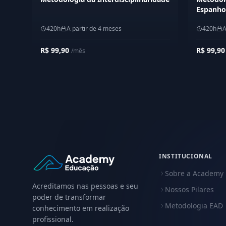
Espanho
420h
A partir de 4 meses
420h
A
R$ 99,90
R$ 99,9
/mês
INSTITUCIONAL
Sobre a Academy
Acreditamos nas pessoas e seu
Nossos Pilares
poder de transformar
Metodologia EAD
conhecimento em realização
profissional.