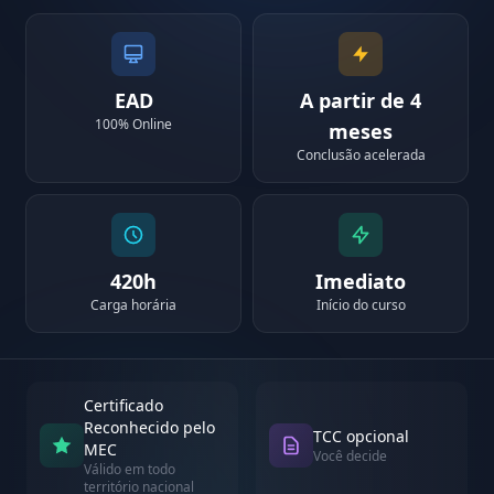
EAD
A partir de 4
100% Online
meses
Conclusão acelerada
420h
Imediato
Carga horária
Início do curso
Certificado
Reconhecido pelo
TCC opcional
MEC
Você decide
Válido em todo
território nacional