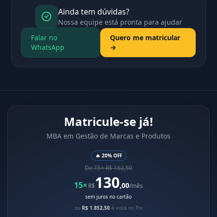
Ainda tem dúvidas?
Nossa equipe está pronta para ajudar
Falar no
Quero me matricular
WhatsApp
→
Matricule-se já!
MBA em Gestão de Marcas e Produtos
🔥 20% OFF
De 15× R$ 162,50
130
15×
,00
R$
/mês
sem juros no cartão
ou
R$ 1.852,50
à vista no Pix