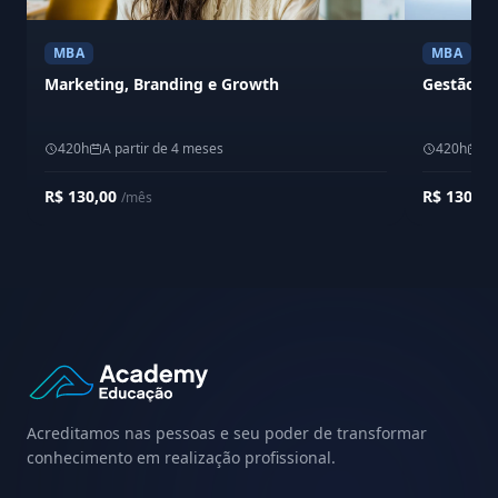
MBA
MBA
Marketing, Branding e Growth
Gestão Es
420h
A partir de 4 meses
420h
A 
R$ 130,00
R$ 130,0
/mês
Acreditamos nas pessoas e seu poder de transformar
conhecimento em realização profissional.