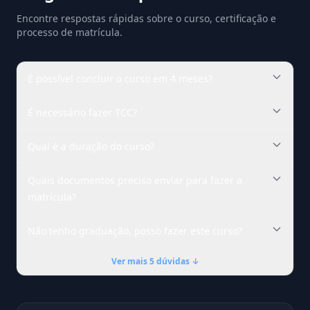
Encontre respostas rápidas sobre o curso, certificação e
processo de matrícula.
É possível concluir o curso em 4 meses?
É necessário fazer TCC?
Qual é a duração do curso?
Quais documentos preciso enviar para fazer a
matrícula?
Não tenho graduação, posso fazer este curso?
Ver mais 5 dúvidas ↓