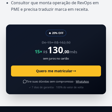
Consultor que monta operação de RevOps em
PME e precisa traduzir marca em receita.
🔥 20% OFF
De 15× R$ 162,50
130
15×
,00
R$
/mês
sem juros no cartão
Quero me matricular
Tire suas dúvidas sem compromisso ·
WhatsApp
✓ 7 dias de garantia · 100% do valor de volta