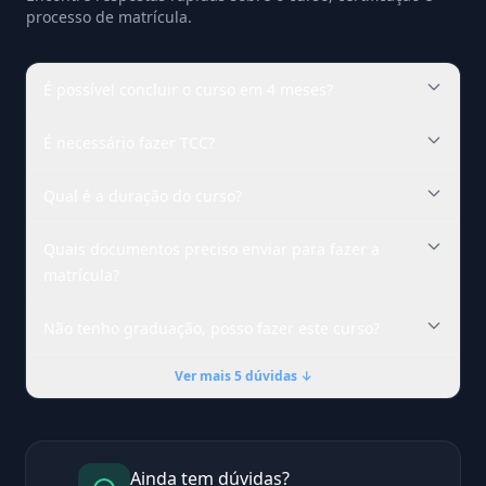
processo de matrícula.
É possível concluir o curso em 4 meses?
É necessário fazer TCC?
Qual é a duração do curso?
Quais documentos preciso enviar para fazer a
matrícula?
Não tenho graduação, posso fazer este curso?
Ver mais 5 dúvidas ↓
Ainda tem dúvidas?