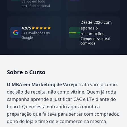
Válido em todo
território nacional
Desde 2020 com
4.9/5
apenas 5
311 avaliações no
reclamações.
Google
Compromisso real
com você
Sobre o Curso
Atualizado em abril de 2026
O MBA em Marketing de Varejo
trata varejo como
decisão de receita, não como vitrine. Quem já roda
campanha aprende a justificar CAC e LTV diante do
board. Quem está entrando agora monta a
preparação que faltava para sentar com comprador,
dono de loja e time de e-commerce na mesma