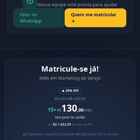
Nossa equipe está pronta para ajudar
Falar no
Quero me matricular
WhatsApp
→
Matricule-se já!
MBA em Marketing de Varejo
🔥 20% OFF
De 15× R$ 162,50
130
15×
,00
R$
/mês
sem juros no cartão
ou
R$ 1.852,50
à vista no Pix
Pagamento seguro
Certificado MEC
Cartão, Pix ou Boleto