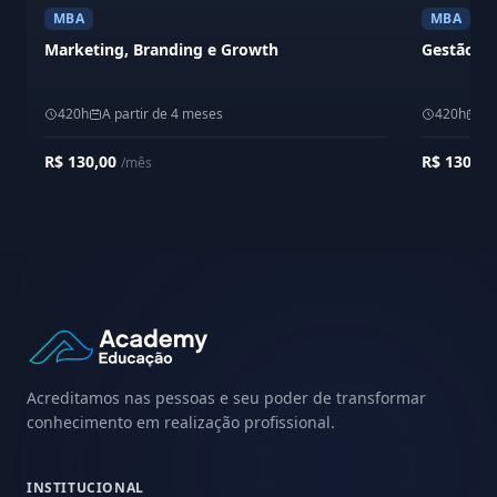
MBA
MBA
Marketing, Branding e Growth
Gestão Es
420h
A partir de 4 meses
420h
A 
R$ 130,00
R$ 130,0
/mês
Acreditamos nas pessoas e seu poder de transformar
conhecimento em realização profissional.
INSTITUCIONAL