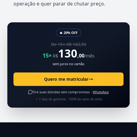
operação e quer parar de chutar preço.
🔥 20% OFF
De 15× R$ 162,50
130
15×
,00
R$
/mês
sem juros no cartão
Quero me matricular
Tire suas dúvidas sem compromisso ·
WhatsApp
✓ 7 dias de garantia · 100% do valor de volta