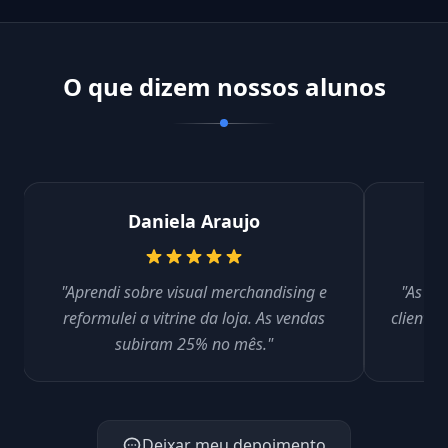
O que dizem nossos alunos
Daniela Araujo
"Aprendi sobre visual merchandising e
"As au
reformulei a vitrine da loja. As vendas
cliente
subiram 25% no mês."
Deixar meu depoimento