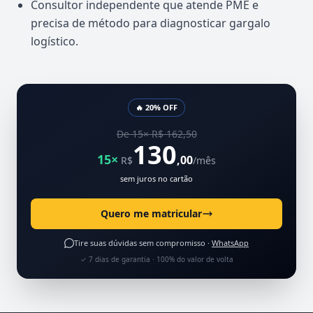
Consultor independente que atende PME e
precisa de método para diagnosticar gargalo
logístico.
🔥 20% OFF
De 15× R$ 162,50
130
15×
,00
R$
/mês
sem juros no cartão
Quero me matricular
Tire suas dúvidas sem compromisso ·
WhatsApp
✓ 7 dias de garantia · 100% do valor de volta