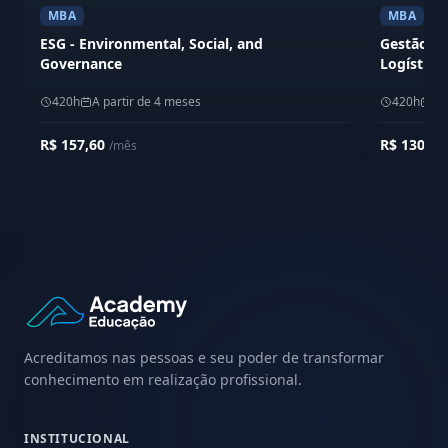
MBA
MBA
ESG - Environmental, Social, and
Gestão de
Governance
Logística
420h
A partir de 4 meses
420h
A 
R$ 157,60
R$ 130,0
/mês
Acreditamos nas pessoas e seu poder de transformar
conhecimento em realização profissional.
INSTITUCIONAL