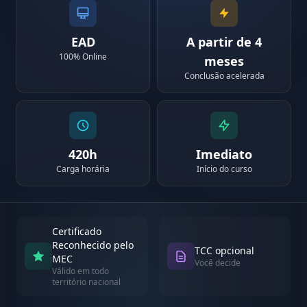
EAD
A partir de 4
100% Online
meses
Conclusão acelerada
420h
Imediato
Carga horária
Início do curso
Certificado
Reconhecido pelo
TCC opcional
MEC
Você decide
Válido em todo
território nacional