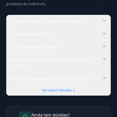
processo de matrícula.
É possível concluir o curso em 4 meses?
É necessário fazer TCC?
Qual é a duração do curso?
Quais documentos preciso enviar para fazer a
matrícula?
Não tenho graduação, posso fazer este curso?
Ver mais 5 dúvidas ↓
Ainda tem dúvidas?