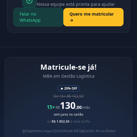
Nossa equipe está pronta para ajudar
Falar no
Quero me matricular
WhatsApp
→
Matricule-se já!
MBA em Gestão Logística
🔥 20% OFF
De 15× R$ 162,50
130
15×
,00
R$
/mês
sem juros no cartão
ou
R$ 1.852,50
à vista no Pix
Pagamento seguro
Certificado MEC
Cartão, Pix ou Boleto