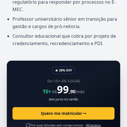
regulatório para responder por processos no E-
MEC.
Professor universitário sênior em transição para
gestão e cargos de pró-reitoria.
Consultor educacional que cobra por projeto de
credenciamento, recredenciamento e PDI.
🔥 20% OFF
De 15× R$ 124,88
99
15×
,90
R$
/mês
sem juros no cartão
Quero me matricular
Tire suas dúvidas sem compromisso ·
WhatsApp