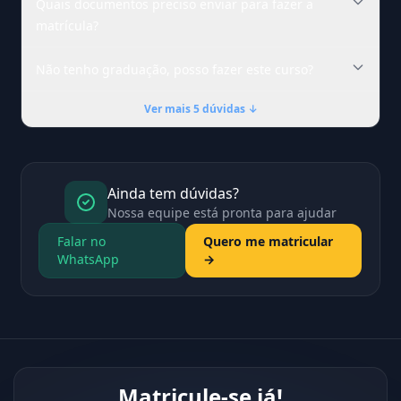
Quais documentos preciso enviar para fazer a
matrícula?
Não tenho graduação, posso fazer este curso?
Ver mais 5 dúvidas ↓
Ainda tem dúvidas?
Nossa equipe está pronta para ajudar
Falar no
Quero me matricular
WhatsApp
→
Matricule-se já!