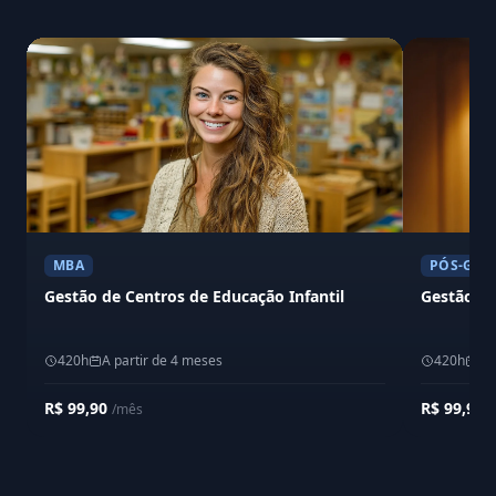
MBA
PÓS-GRA
Gestão de Centros de Educação Infantil
Gestão Es
420h
A partir de 4 meses
420h
A 
R$ 99,90
R$ 99,90
/mês
/