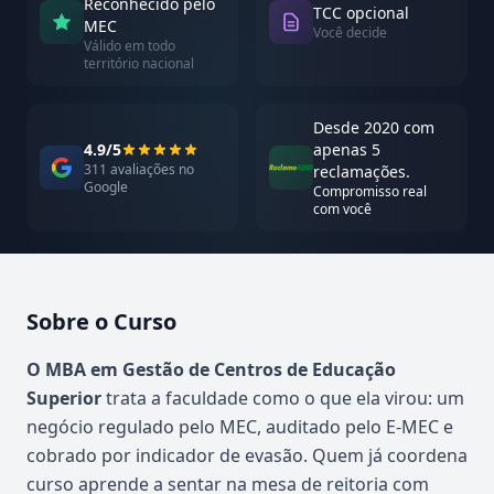
Reconhecido pelo
TCC opcional
MEC
Você decide
Válido em todo
território nacional
Desde 2020 com
4.9/5
apenas 5
311 avaliações no
reclamações.
Google
Compromisso real
com você
Sobre o Curso
Atualizado em abril de 2026
O MBA em Gestão de Centros de Educação
Superior
trata a faculdade como o que ela virou: um
negócio regulado pelo MEC, auditado pelo E-MEC e
cobrado por indicador de evasão. Quem já coordena
curso aprende a sentar na mesa de reitoria com