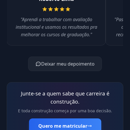
"Aprendi a trabalhar com avaliação
"Passei
institucional e usamos os resultados pra
do M
melhorar os cursos de graduação."
recred
Deixar meu depoimento
Junte-se a quem sabe que carreira é
construção.
E toda construção começa por uma boa decisão.
Quero me matricular