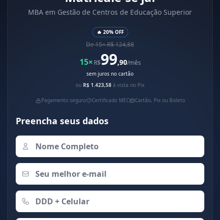
MBA em Gestão de Centros de Educação Superior
🔥 20% OFF
De 15× R$ 124,88
99
15×
,90
R$
/mês
sem juros no cartão
ou
R$ 1.423,58
à vista no Pix
Pagamento seguro
Certificado MEC
Cartão, Pix ou Boleto
Preencha seus dados