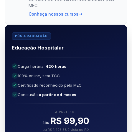
MEC.
Conheça nossos cursos
PÓS-GRADUAÇÃO
Educação Hospitalar
Carga horária:
420 horas
100% online, sem TCC
Certificado reconhecido pelo MEC
Conclusão
a partir de 4 meses
A PARTIR DE
R$ 99,90
15x
ou R$ 1.423,58 à vista no PIX