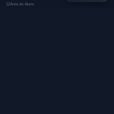
Área do Aluno
Biblioteca Online
R$ 99,90
ONDE ESTAMOS
Av. Paulista, 2028 - 11º andar
Bela Vista, São Paulo - SP
CEP: 01310-200
FALE CONOSCO
E-mail
Ouvidoria
Blog