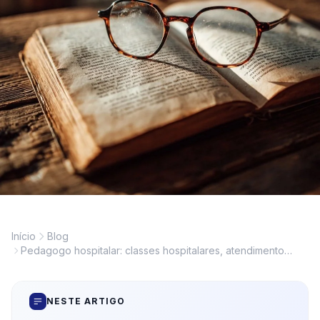
Início
Blog
Pedagogo hospitalar: classes hospitalares, atendimento
domiciliar e SAREH
NESTE ARTIGO