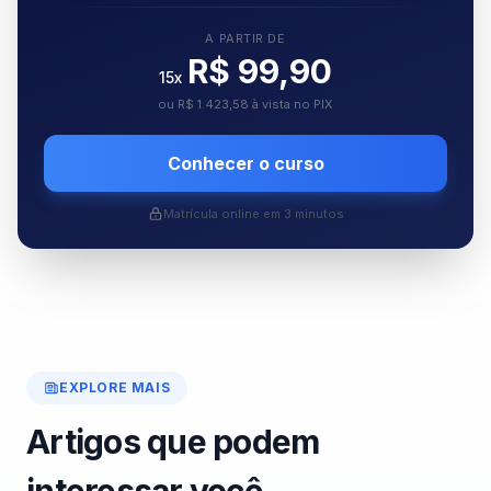
A PARTIR DE
R$ 99,90
15x
ou R$ 1.423,58 à vista no PIX
Conhecer o curso
Matrícula online em 3 minutos
EXPLORE MAIS
Artigos que podem