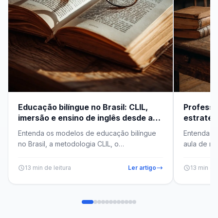
Educação bilíngue no Brasil: CLIL,
Professo
imersão e ensino de inglês desde a
estratég
infância
que func
Entenda os modelos de educação bilíngue
Entenda c
no Brasil, a metodologia CLIL, o
aula de ma
planejamento de aulas em duas línguas e
ativas e p
como se...
13 min de leitura
Ler artigo
13 min de 