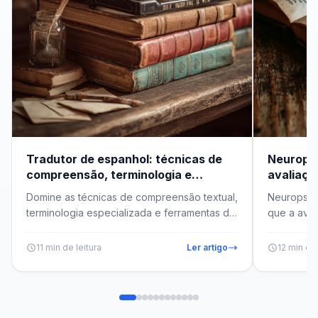
Tradutor de espanhol: técnicas de
Neuropsi
compreensão, terminologia e
avaliaçã
mercado profissional
instituci
Domine as técnicas de compreensão textual,
Neuropsic
terminologia especializada e ferramentas do
que a aval
mercado de tradução para espanhol...
emitir laud
11 min de leitura
Ler artigo
12 min de 