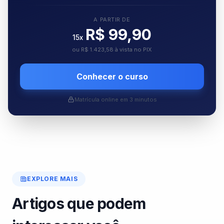
A PARTIR DE
R$ 99,90
15x
ou R$ 1.423,58 à vista no PIX
Conhecer o curso
Matrícula online em 3 minutos
EXPLORE MAIS
Artigos que podem