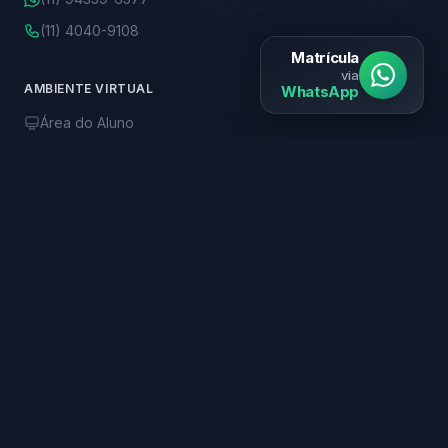
(11) 4040-9108
Matrícula
via
AMBIENTE VIRTUAL
WhatsApp
Área do Aluno
Biblioteca Online
R$ 99,90
ONDE ESTAMOS
Av. Paulista, 2028 - 11º andar
Bela Vista, São Paulo - SP
CEP: 01310-200
FALE CONOSCO
E-mail