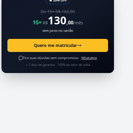
🔥 20% OFF
De 15× R$ 162,50
130
15×
,00
R$
/mês
sem juros no cartão
Quero me matricular
Tire suas dúvidas sem compromisso ·
WhatsApp
✓ 7 dias de garantia · 100% do valor de volta