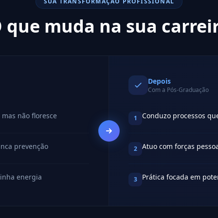
SUA TRANSFORMAÇÃO PROFISSIONAL
 que muda na sua carrei
Depois
Com a Pós-Graduação
 mas não floresce
Conduzo processos que
1
unca prevenção
Atuo com forças pessoa
2
inha energia
Prática focada em pote
3