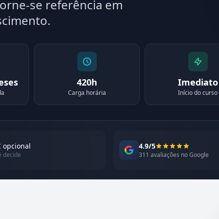
torne-se referência em
scimento.
meses
420h
Imediato
da
Carga horária
Início do curso
 opcional
4.9/5
ê decide
311 avaliações no Google