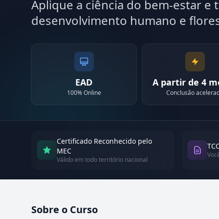
Aplique a ciência do bem-estar e 
desenvolvimento humano e flore
EAD
A partir de 4 
100% Online
Conclusão acelera
Certificado Reconhecido pelo
TCC
MEC
Voc
Válido em todo território nacional
Sobre o Curso
Atualizado em abril de 2026