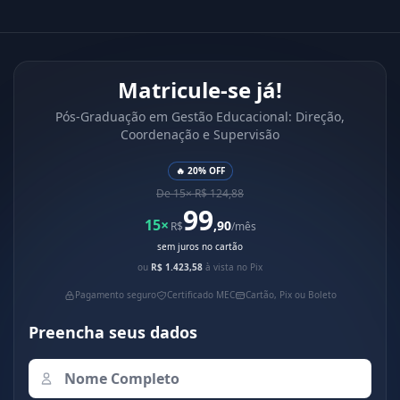
Matricule-se já!
Pós-Graduação em Gestão Educacional: Direção,
Coordenação e Supervisão
🔥 20% OFF
De 15× R$ 124,88
99
15×
,90
R$
/mês
sem juros no cartão
ou
R$ 1.423,58
à vista no Pix
Pagamento seguro
Certificado MEC
Cartão, Pix ou Boleto
Preencha seus dados