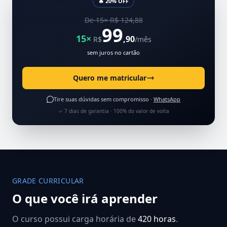
🔥 20% OFF
De 15× R$ 124,88
99
15×
,90
R$
/mês
sem juros no cartão
Quero me matricular
Tire suas dúvidas sem compromisso ·
WhatsApp
✓ 7 dias de garantia · 100% do valor de volta
GRADE CURRICULAR
O que você irá aprender
O curso possui carga horária de
420 horas
.