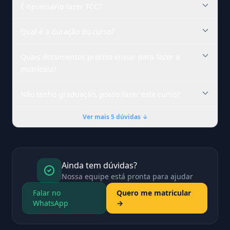
É necessário fazer TCC?
Qual é a duração do curso?
Quais documentos preciso enviar para fazer a
matrícula?
Não tenho graduação, posso fazer este curso?
Ver mais 5 dúvidas ↓
Ainda tem dúvidas?
Nossa equipe está pronta para ajudar
Falar no
Quero me matricular
WhatsApp
→