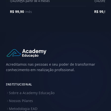
420h
A partir de 4 meses
420h
A 
R$ 99,90
R$ 99,90
/mês
/
Acreditamos nas pessoas e seu poder de transformar
conhecimento em realização profissional.
INSTITUCIONAL
Sobre a Academy Educação
Nossos Pilares
Metodologia EAD