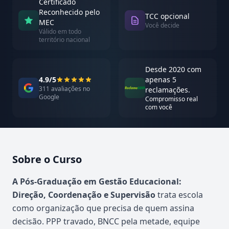
Certificado
Reconhecido pelo
TCC opcional
MEC
Você decide
Válido em todo
território nacional
Desde 2020 com
4.9/5
apenas 5
311 avaliações no
reclamações.
Google
Compromisso real
com você
Sobre o Curso
Atualizado em abril de 2026
A Pós-Graduação em Gestão Educacional:
Direção, Coordenação e Supervisão
trata escola
como organização que precisa de quem assina
decisão. PPP travado, BNCC pela metade, equipe