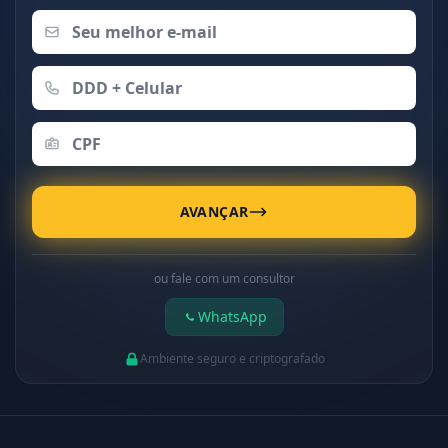
AVANÇAR
ou fale com um consultor
WhatsApp
Ambiente seguro e criptografado