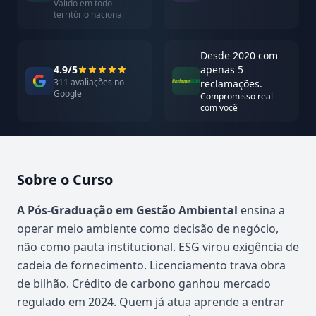
Válido em todo
território nacional
Desde 2020 com
4.9/5
apenas 5
311 avaliações no
reclamações.
Google
Compromisso real
com você
Sobre o Curso
Atualizado em abril de 2026
A Pós-Graduação em Gestão Ambiental
ensina a
operar meio ambiente como decisão de negócio,
não como pauta institucional. ESG virou exigência de
cadeia de fornecimento. Licenciamento trava obra
de bilhão. Crédito de carbono ganhou mercado
regulado em 2024. Quem já atua aprende a entrar