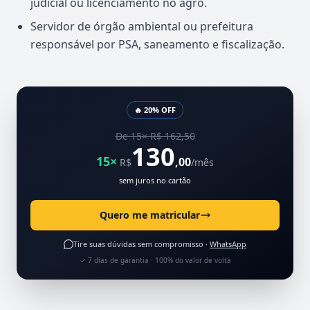
judicial ou licenciamento no agro.
Servidor de órgão ambiental ou prefeitura
responsável por PSA, saneamento e fiscalização.
🔥 20% OFF
De 15× R$ 162,50
130
15×
,00
R$
/mês
sem juros no cartão
Quero me matricular
Tire suas dúvidas sem compromisso ·
WhatsApp
✓ 7 dias de garantia · 100% do valor de volta