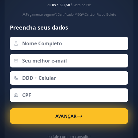
ou
R$ 1.852,50
à vista no Pix
Pagamento seguro
Certificado MEC
Cartão, Pix ou Boleto
Preencha seus dados
AVANÇAR
ou fale com um consultor