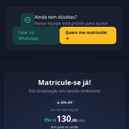
Ainda tem dúvidas?
Nossa equipe está pronta para ajudar
Falar no
Quero me matricular
WhatsApp
→
Matricule-se já!
Pós-Graduação em Gestão Ambiental
🔥 20% OFF
De 15× R$ 162,50
130
15×
,00
R$
/mês
sem juros no cartão