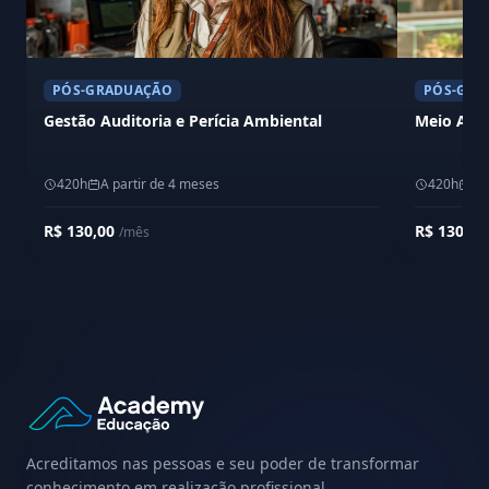
PÓS-GRADUAÇÃO
PÓS-GRA
Gestão Auditoria e Perícia Ambiental
Meio Amb
420h
A partir de 4 meses
420h
A 
R$ 130,00
R$ 130,0
/mês
Acreditamos nas pessoas e seu poder de transformar
conhecimento em realização profissional.