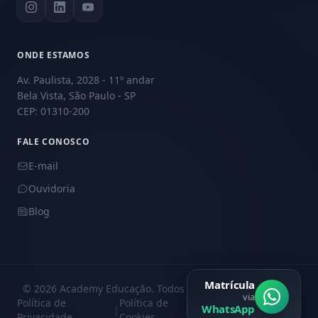
ONDE ESTAMOS
Av. Paulista, 2028 - 11º andar
Bela Vista, São Paulo - SP
CEP: 01310-200
FALE CONOSCO
E-mail
Ouvidoria
Blog
Matrícula
© 2026 Academy Educação. Todos os direitos reservados.
via
Política de
Política de
Central de
WhatsApp
|
|
Privacidade
Cookies
Privacidade