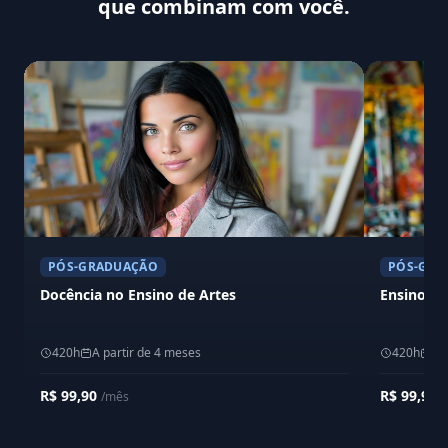
que combinam com você.
PÓS-GRADUAÇÃO
PÓS-GRA
Docência no Ensino de Artes
Ensino d
420h
A partir de 4 meses
420h
A 
R$ 99,90
R$ 99,90
/mês
/