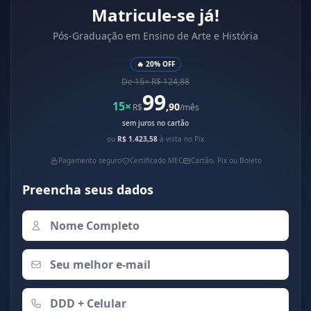
Matricule-se já!
Pós-Graduação em Ensino de Arte e História
🔥 20% OFF
De 15× R$ 124,88
99
15×
,90
R$
/mês
sem juros no cartão
ou
R$ 1.423,58
à vista no Pix
Pagamento seguro
Certificado MEC
Cartão, Pix ou Boleto
Preencha seus dados