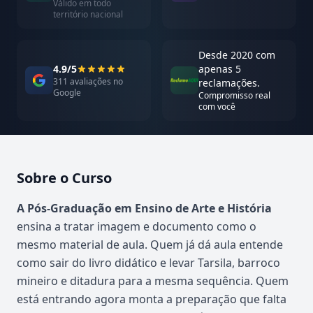
Válido em todo
território nacional
Desde 2020 com
4.9/5
apenas 5
311 avaliações no
reclamações.
Google
Compromisso real
com você
Sobre o Curso
Atualizado em abril de 2026
A Pós-Graduação em Ensino de Arte e História
ensina a tratar imagem e documento como o
mesmo material de aula. Quem já dá aula entende
como sair do livro didático e levar Tarsila, barroco
mineiro e ditadura para a mesma sequência. Quem
está entrando agora monta a preparação que falta