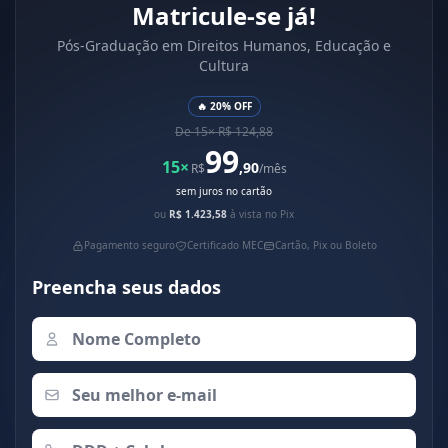
Matricule-se já!
Pós-Graduação em Direitos Humanos, Educação e
Cultura
🔥 20% OFF
De 15× R$ 124,88
99
15×
,90
R$
/mês
sem juros no cartão
ou
R$ 1.423,58
à vista no Pix
Pagamento seguro
Certificado MEC
Cartão, Pix ou Boleto
Preencha seus dados