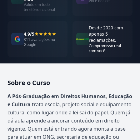
Você decide
Válido em todo
território nacional
Desde 2020 com
4.9/5
apenas 5
311 avaliações no
reclamações.
Google
Compromisso real
com você
Sobre o Curso
Atualizado em abril de 2026
A Pós-Graduação em Direitos Humanos, Educação
e Cultura
trata escola, projeto social e equipamento
cultural como lugar onde a lei sai do papel. Quem já
dá aula aprende a ancorar conteúdo em direito
vigente. Quem está entrando agora monta a base
para atuar em ONG, secretaria de educação ou