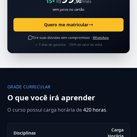
15×
,90
R$
/mês
sem juros no cartão
Quero me matricular
Tire suas dúvidas sem compromisso ·
WhatsApp
✓ 7 dias de garantia · 100% do valor de volta
GRADE CURRICULAR
O que você irá aprender
O curso possui carga horária de
420 horas
.
Carga
Disciplinas
Horária