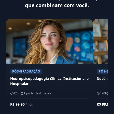
que combinam com você.
PÓS-GRADUAÇÃO
PÓS-GRA
Neuropsicopedagogia Clínica, Institucional e
Docência 
Hospitalar
420h
A partir de 4 meses
420h
A 
R$ 99,90
R$ 99,90
/mês
/