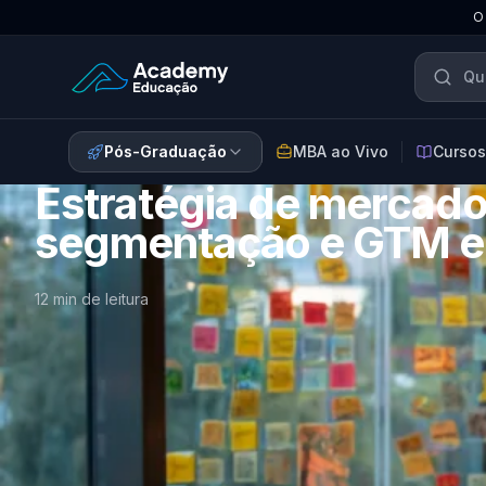
O
Academy Educação — Página Inicial
Pós-Graduação
MBA ao Vivo
Cursos
Estratégia de mercado
segmentação e GTM 
12 min de leitura