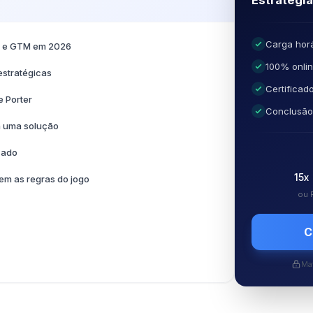
Estratégi
Carga horá
o e GTM em 2026
100% onli
stratégicas
Certificad
e Porter
Conclusã
a uma solução
cado
15x
em as regras do jogo
ou 
C
Mat