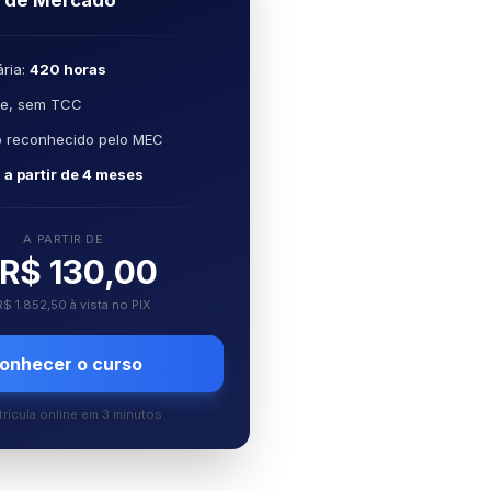
a de Mercado
ria:
420 horas
ne, sem TCC
o reconhecido pelo MEC
o
a partir de 4 meses
A PARTIR DE
R$ 130,00
R$ 1.852,50 à vista no PIX
onhecer o curso
rícula online em 3 minutos