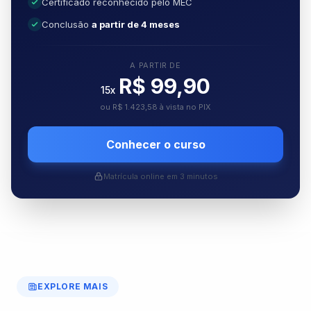
Certificado reconhecido pelo MEC
Conclusão
a partir de 4 meses
A PARTIR DE
R$ 99,90
15x
ou R$ 1.423,58 à vista no PIX
Conhecer o curso
Matrícula online em 3 minutos
EXPLORE MAIS