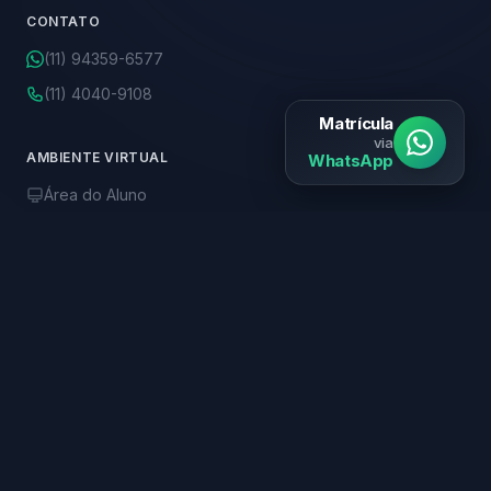
CONTATO
(11) 94359-6577
(11) 4040-9108
Matrícula
via
AMBIENTE VIRTUAL
WhatsApp
Área do Aluno
Biblioteca Online
R$ 99,90
ONDE ESTAMOS
Av. Paulista, 2028 - 11º andar
Bela Vista, São Paulo - SP
CEP: 01310-200