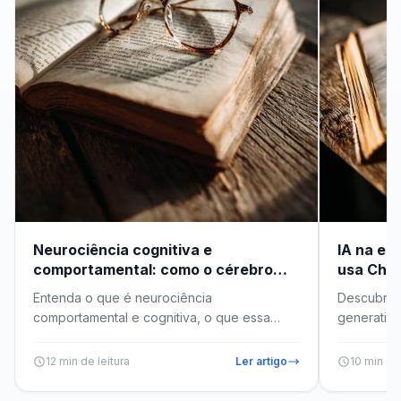
Neurociência cognitiva e
IA na ed
comportamental: como o cérebro
usa Chat
decide e aprende
analytic
Entenda o que é neurociência
Descubra 
comportamental e cognitiva, o que essa
generativa,
área estuda, como ela explica atenção,
analytics p
memória e dec...
12 min de leitura
Ler artigo
10 min de 