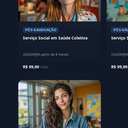
PÓS-GRADUAÇÃO
PÓS-GR
Serviço Social em Saúde Coletiva
Serviço 
420h
A partir de 4 meses
420h
A
R$ 99,90
R$ 99,9
/mês