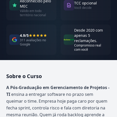
Reconhecido pelo
TCC opcional
MEC
Você decide
Válido em todo
território nacional
Desde 2020 com
4.9/5
apenas 5
311 avaliações no
reclamações.
Google
Compromisso real
com você
Sobre o Curso
Atualizado em abril de 2026
A Pós-Graduação em Gerenciamento de Projetos -
TI
ensina a entregar software no prazo sem
queimar o time. Empresa hoje paga caro por quem
fecha sprint, controla risco e fala com diretoria na
mesma reunião. Quem já roda backlog aprende a