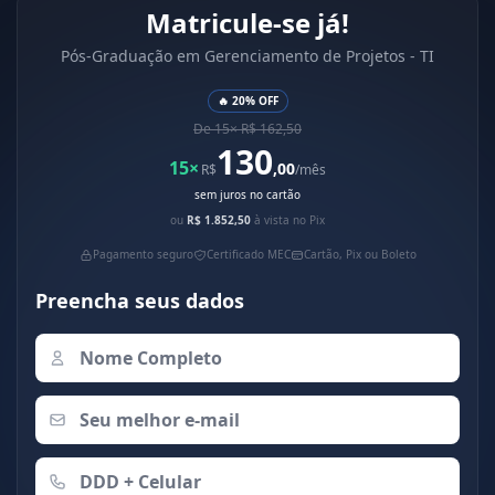
Matricule-se já!
Pós-Graduação em Gerenciamento de Projetos - TI
🔥 20% OFF
De 15× R$ 162,50
130
15×
,00
R$
/mês
sem juros no cartão
ou
R$ 1.852,50
à vista no Pix
Pagamento seguro
Certificado MEC
Cartão, Pix ou Boleto
Preencha seus dados