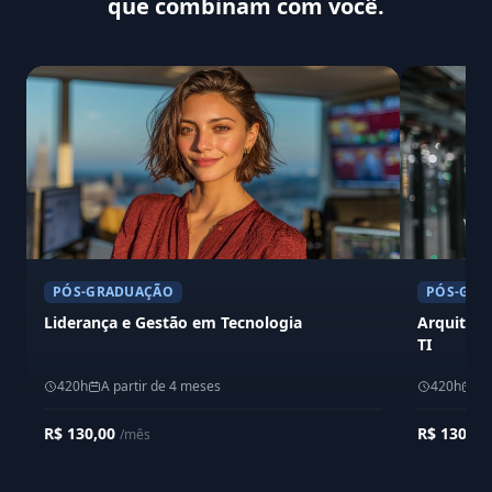
que combinam com você.
PÓS-GRADUAÇÃO
PÓS-GRA
Liderança e Gestão em Tecnologia
Arquitetu
TI
420h
A partir de 4 meses
420h
A 
R$ 130,00
R$ 130,0
/mês