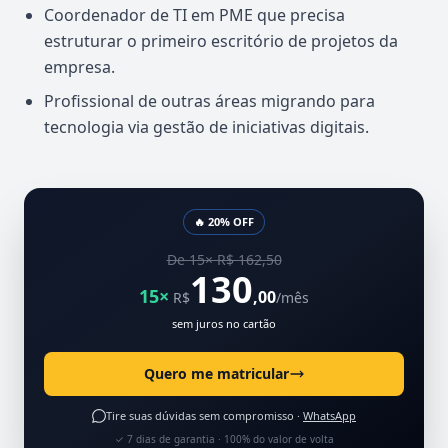
Coordenador de TI em PME que precisa
estruturar o primeiro escritório de projetos da
empresa.
Profissional de outras áreas migrando para
tecnologia via gestão de iniciativas digitais.
🔥 20% OFF
De 15× R$ 162,50
130
15×
,00
R$
/mês
sem juros no cartão
Quero me matricular
Tire suas dúvidas sem compromisso ·
WhatsApp
✓ 7 dias de garantia · 100% do valor de volta