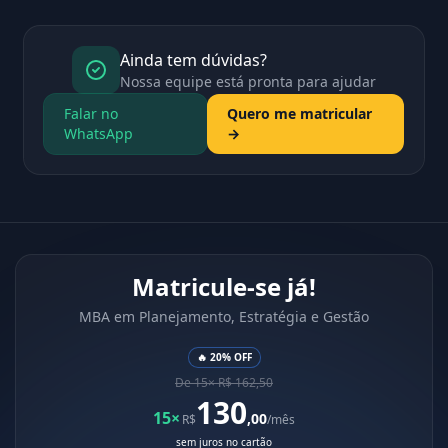
Ainda tem dúvidas?
Nossa equipe está pronta para ajudar
Falar no
Quero me matricular
WhatsApp
→
Matricule-se já!
MBA em Planejamento, Estratégia e Gestão
🔥 20% OFF
De 15× R$ 162,50
130
15×
,00
R$
/mês
sem juros no cartão