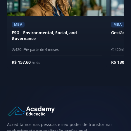
MBA
MBA
ESG - Environmental, Social, and
Gestão Em
Governance
420h
A partir de 4 meses
420h
A 
R$ 157,60
R$ 130,0
/mês
Acreditamos nas pessoas e seu poder de transformar
conhecimento em realização profissional.