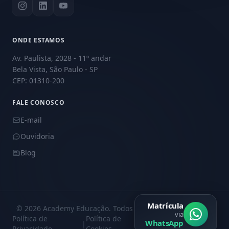
ONDE ESTAMOS
Av. Paulista, 2028 - 11º andar
Bela Vista, São Paulo - SP
CEP: 01310-200
FALE CONOSCO
E-mail
Ouvidoria
Blog
Matrícula
© 2026 Academy Educação. Todos os direitos reservados.
via
Política de
Política de
Central de
WhatsApp
|
|
Privacidade
Cookies
Privacidade