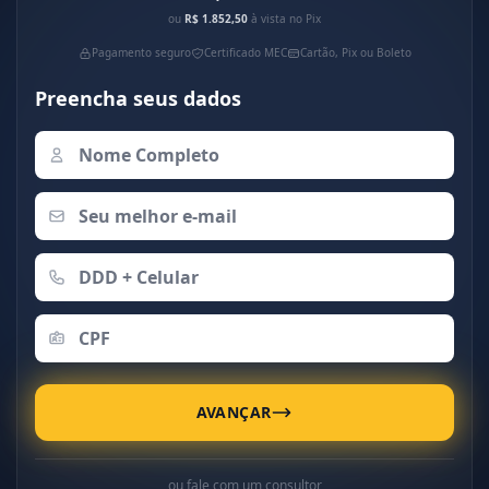
ou
R$ 1.852,50
à vista no Pix
Pagamento seguro
Certificado MEC
Cartão, Pix ou Boleto
Preencha seus dados
AVANÇAR
ou fale com um consultor