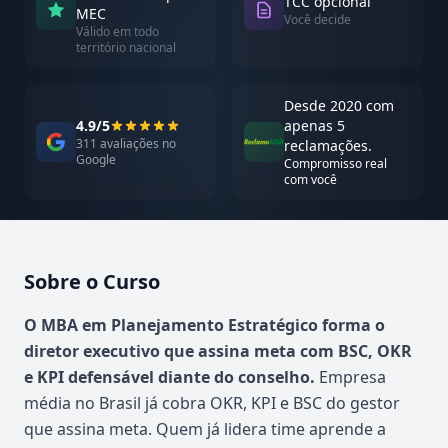
TCC opcional
MEC
Você decide
Válido em todo
território nacional
Desde 2020 com
4.9/5
apenas 5
311 avaliações no
reclamações.
Google
Compromisso real
com você
Sobre o Curso
Atualizado em abril de 2026
O MBA em Planejamento Estratégico forma o
diretor executivo que assina meta com BSC, OKR
e KPI defensável diante do conselho.
Empresa
média no Brasil já cobra OKR, KPI e BSC do gestor
que assina meta. Quem já lidera time aprende a