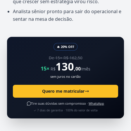
que crescer sem estratégia virou risco.
Analista sênior pronto para sair do operacional e
sentar na mesa de decisão.
🔥 20% OFF
De 15× R$ 162,50
130
15×
,00
R$
/mês
sem juros no cartão
Quero me matricular
Tire suas dúvidas sem compromisso ·
WhatsApp
✓ 7 dias de garantia · 100% do valor de volta