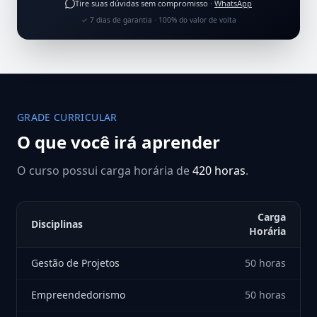
Tire suas dúvidas sem compromisso ·
WhatsApp
✓ 7 dias de garantia · 100% do valor de volta
GRADE CURRICULAR
O que você irá aprender
O curso possui carga horária de
420 horas
.
Carga
Disciplinas
Horária
Gestão de Projetos
50 horas
Empreendedorismo
50 horas