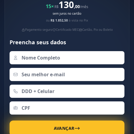
130
15×
,00
R$
/mês
sem juros no cartão
ou
R$ 1.852,50
à vista no Pix
Pagamento seguro
Certificado MEC
Cartão, Pix ou Boleto
Preencha seus dados
AVANÇAR