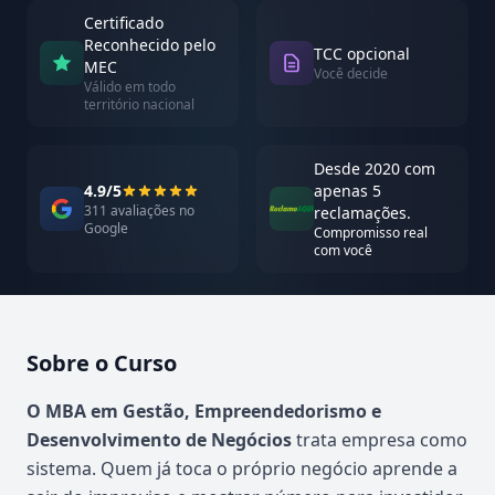
Certificado
Reconhecido pelo
TCC opcional
MEC
Você decide
Válido em todo
território nacional
Desde 2020 com
4.9/5
apenas 5
311 avaliações no
reclamações.
Google
Compromisso real
com você
Sobre o Curso
Atualizado em abril de 2026
O MBA em Gestão, Empreendedorismo e
Desenvolvimento de Negócios
trata empresa como
sistema. Quem já toca o próprio negócio aprende a