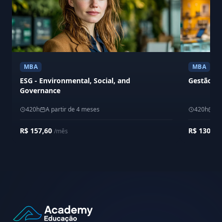
MBA
MBA
ESG - Environmental, Social, and
Gestão de
Governance
420h
A partir de 4 meses
420h
A 
R$ 157,60
R$ 130,0
/mês