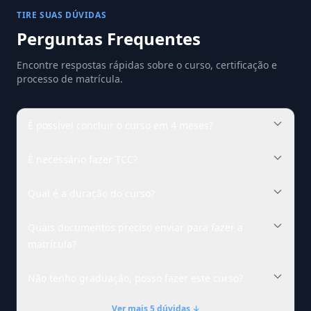
TIRE SUAS DÚVIDAS
Perguntas Frequentes
Encontre respostas rápidas sobre o curso, certificação e
processo de matrícula.
É possível concluir o curso em 4 meses?
É necessário fazer TCC?
Qual é a duração do curso?
Quais documentos preciso enviar para fazer a
matrícula?
Não tenho graduação, posso fazer este curso?
Ver mais 5 dúvidas ↓