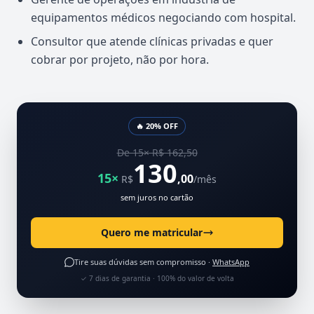
equipamentos médicos negociando com hospital.
Consultor que atende clínicas privadas e quer
cobrar por projeto, não por hora.
🔥 20% OFF
De 15× R$ 162,50
130
15×
,00
R$
/mês
sem juros no cartão
Quero me matricular
Tire suas dúvidas sem compromisso ·
WhatsApp
✓ 7 dias de garantia · 100% do valor de volta