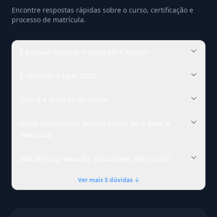
Encontre respostas rápidas sobre o curso, certificação e
processo de matrícula.
É possível concluir o curso em 4 meses?
É necessário fazer TCC?
Qual é a duração do curso?
Quais documentos preciso enviar para fazer a
matrícula?
Não tenho graduação, posso fazer este curso?
Ver mais 5 dúvidas ↓