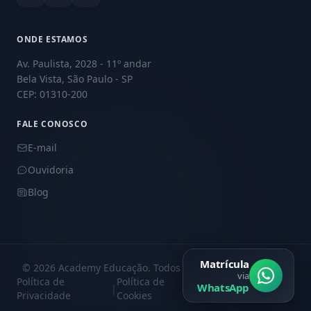
ONDE ESTAMOS
Av. Paulista, 2028 - 11º andar
Bela Vista, São Paulo - SP
CEP: 01310-200
FALE CONOSCO
E-mail
Ouvidoria
Blog
Matrícula
© 2026 Academy Educação. Todos os direitos reservados.
via
Política de
Política de
Central de
WhatsApp
|
|
Privacidade
Cookies
Privacidade