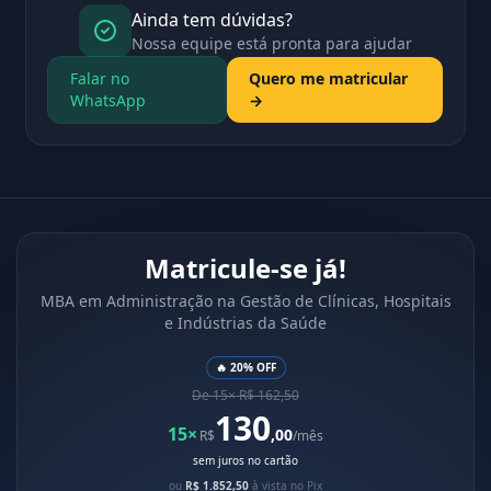
Ainda tem dúvidas?
Nossa equipe está pronta para ajudar
Falar no
Quero me matricular
WhatsApp
→
Matricule-se já!
MBA em Administração na Gestão de Clínicas, Hospitais
e Indústrias da Saúde
🔥 20% OFF
De 15× R$ 162,50
130
15×
,00
R$
/mês
sem juros no cartão
ou
R$ 1.852,50
à vista no Pix