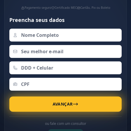
Pagamento seguro
Certificado MEC
Cartão, Pix ou Boleto
Preencha seus dados
AVANÇAR
ou fale com um consultor