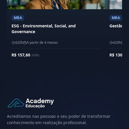
MBA
MBA
ESG - Environmental, Social, and
Gestão Em
Governance
420h
A partir de 4 meses
420h
A 
R$ 157,60
R$ 130,0
/mês
Acreditamos nas pessoas e seu poder de transformar
conhecimento em realização profissional.