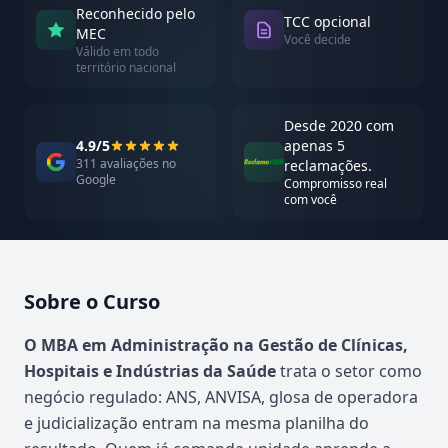
Reconhecido pelo
TCC opcional
MEC
Você decide
Válido em todo
território nacional
Desde 2020 com
4.9/5
apenas 5
311 avaliações no
reclamações.
Google
Compromisso real
com você
Sobre o Curso
Atualizado em abril de 2026
O MBA em Administração na Gestão de Clínicas,
Hospitais e Indústrias da Saúde
trata o setor como
negócio regulado: ANS, ANVISA, glosa de operadora
e judicialização entram na mesma planilha do