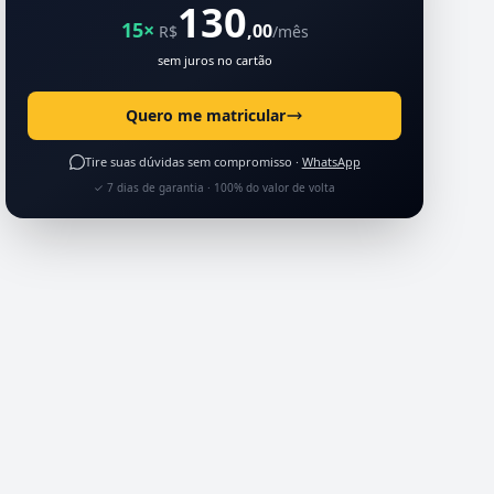
130
15×
,00
R$
/mês
sem juros no cartão
Quero me matricular
Tire suas dúvidas sem compromisso ·
WhatsApp
✓ 7 dias de garantia · 100% do valor de volta