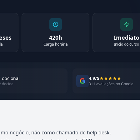
meses
420h
Imediato
da
Carga horária
Início do curso
 opcional
4.9/5
ê decide
311 avaliações no Google
 como negócio, não como chamado de help desk.