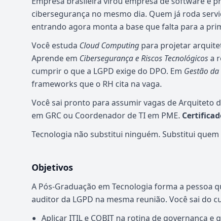
Empresa brasileira virou empresa de software e p
cibersegurança no mesmo dia. Quem já roda servi
entrando agora monta a base que falta para a pri
Você estuda
Cloud Computing
para projetar arquit
Aprende em
Cibersegurança e Riscos Tecnológicos
a r
cumprir o que a LGPD exige do DPO. Em
Gestão da
frameworks que o RH cita na vaga.
Você sai pronto para assumir vagas de Arquiteto 
em GRC ou Coordenador de TI em PME.
Certifica
Tecnologia não substitui ninguém. Substitui quem
Objetivos
A Pós-Graduação em Tecnologia forma a pessoa qu
auditor da LGPD na mesma reunião. Você sai do c
Aplicar ITIL e COBIT na rotina de governança e g