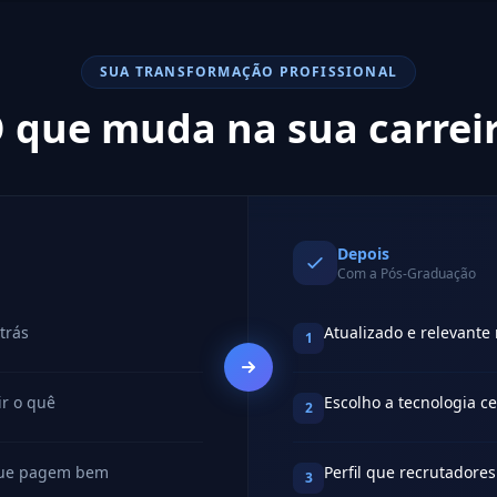
SUA TRANSFORMAÇÃO PROFISSIONAL
 que muda na sua carrei
Depois
Com a Pós-Graduação
trás
Atualizado e relevante
1
ir o quê
Escolho a tecnologia c
2
 que pagem bem
Perfil que recrutadore
3