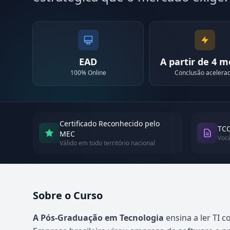
EAD
A partir de 4 
100% Online
Conclusão acelera
Certificado Reconhecido pelo
TCC
MEC
Voc
Válido em todo território nacional
Sobre o Curso
Atualizado em abril de 2026
A Pós-Graduação em Tecnologia
ensina a ler TI