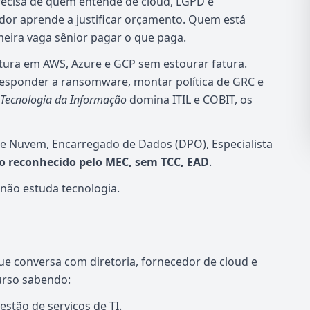
recisa de quem entende de cloud, LGPD e
dor aprende a justificar orçamento. Quem está
meira vaga sênior pagar o que paga.
etura em AWS, Azure e GCP sem estourar fatura.
esponder a ransomware, montar política de GRC e
 Tecnologia da Informação
domina ITIL e COBIT, os
de Nuvem, Encarregado de Dados (DPO), Especialista
do reconhecido pelo MEC, sem TCC, EAD
.
 não estuda tecnologia.
e conversa com diretoria, fornecedor de cloud e
urso sabendo:
estão de serviços de TI.