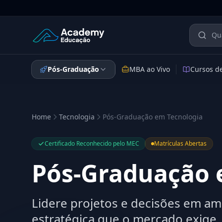
Academy Educação — Página Inicial
Pós-Graduação
MBA ao Vivo
Cursos d
Home
Tecnologia
Pós-Graduação em Tecnologia
Certificado Reconhecido pelo MEC
Matrículas Abertas
Pós-Graduação 
Lidere projetos e decisões em amb
estratégica que o mercado exige.