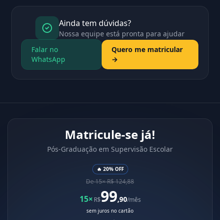
Ainda tem dúvidas?
Nossa equipe está pronta para ajudar
Falar no
Quero me matricular
WhatsApp
→
Matricule-se já!
Pós-Graduação em Supervisão Escolar
🔥 20% OFF
De 15× R$ 124,88
99
15×
,90
R$
/mês
sem juros no cartão