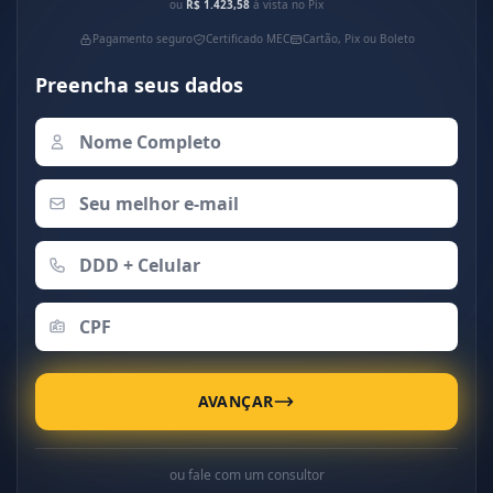
ou
R$ 1.423,58
à vista no Pix
Pagamento seguro
Certificado MEC
Cartão, Pix ou Boleto
Preencha seus dados
AVANÇAR
ou fale com um consultor