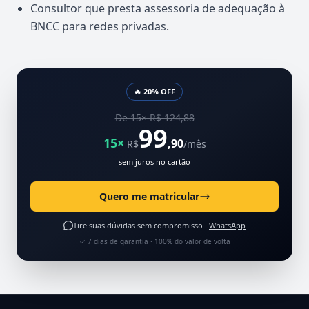
Consultor que presta assessoria de adequação à
BNCC para redes privadas.
🔥 20% OFF
De 15× R$ 124,88
99
15×
,90
R$
/mês
sem juros no cartão
Quero me matricular
Tire suas dúvidas sem compromisso ·
WhatsApp
✓ 7 dias de garantia · 100% do valor de volta