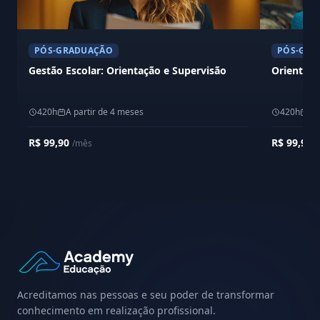
PÓS-GRADUAÇÃO
PÓS-GRA
Gestão Escolar: Orientação e Supervisão
Orientaçã
420h
A partir de 4 meses
420h
A 
R$ 99,90
R$ 99,90
/mês
/
Acreditamos nas pessoas e seu poder de transformar
conhecimento em realização profissional.