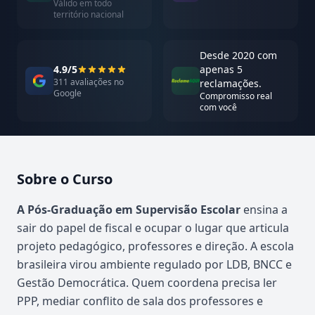
Válido em todo
território nacional
Desde 2020 com
4.9/5
apenas 5
311 avaliações no
reclamações.
Google
Compromisso real
com você
Sobre o Curso
Atualizado em abril de 2026
A Pós-Graduação em Supervisão Escolar
ensina a
sair do papel de fiscal e ocupar o lugar que articula
projeto pedagógico, professores e direção. A escola
brasileira virou ambiente regulado por LDB, BNCC e
Gestão Democrática. Quem coordena precisa ler
PPP, mediar conflito de sala dos professores e