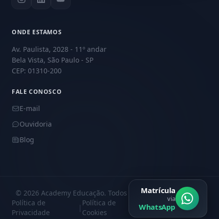
ONDE ESTAMOS
Av. Paulista, 2028 - 11º andar
Bela Vista, São Paulo - SP
CEP: 01310-200
FALE CONOSCO
E-mail
Ouvidoria
Blog
Matrícula
© 2026 Academy Educação. Todos os direitos reservados.
via
Política de
Política de
Central de
WhatsApp
|
|
Privacidade
Cookies
Privacidade