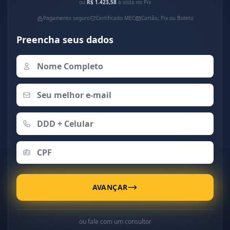
ou
R$ 1.423,58
à vista no Pix
Pagamento seguro
Certificado MEC
Cartão, Pix ou Boleto
Preencha seus dados
AVANÇAR
ou fale com um consultor