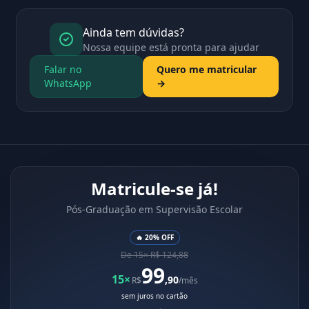
Ainda tem dúvidas?
Nossa equipe está pronta para ajudar
Falar no
Quero me matricular
WhatsApp
→
Matricule-se já!
Pós-Graduação em Supervisão Escolar
🔥 20% OFF
De 15× R$ 124,88
99
15×
,90
R$
/mês
sem juros no cartão