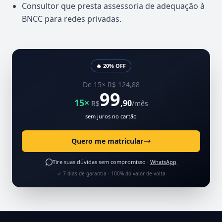
Consultor que presta assessoria de adequação à
BNCC para redes privadas.
🔥 20% OFF
De 15× R$ 124,88
99
15×
,90
R$
/mês
sem juros no cartão
Quero me matricular
Tire suas dúvidas sem compromisso ·
WhatsApp
✓ 7 dias de garantia · 100% do valor de volta