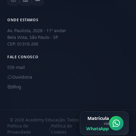
ONDE ESTAMOS
Av. Paulista, 2028 - 11º andar
Bela Vista, São Paulo - SP
CEP: 01310-200
FALE CONOSCO
E-mail
Ouvidoria
Blog
Matrícula
© 2026 Academy Educação. Todos os direitos reservados.
via
Política de
Política de
Central de
WhatsApp
|
|
Privacidade
Cookies
Privacidade