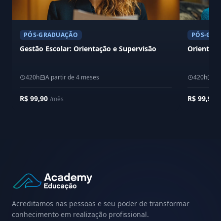
PÓS-GRADUAÇÃO
PÓS-GRA
Gestão Escolar: Orientação e Supervisão
Orientaçã
420h
A partir de 4 meses
420h
A 
R$ 99,90
R$ 99,90
/mês
/
Acreditamos nas pessoas e seu poder de transformar
conhecimento em realização profissional.