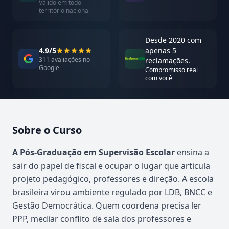
Válido em todo
território nacional
Desde 2020 com
4.9/5
apenas 5
311 avaliações no
reclamações.
Google
Compromisso real
com você
Sobre o Curso
Atualizado em abril de 2026
A Pós-Graduação em Supervisão Escolar
ensina a
sair do papel de fiscal e ocupar o lugar que articula
projeto pedagógico, professores e direção. A escola
brasileira virou ambiente regulado por LDB, BNCC e
Gestão Democrática. Quem coordena precisa ler
PPP, mediar conflito de sala dos professores e