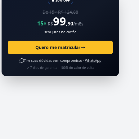
🔥 20% OFF
De 15× R$ 124,88
99
15×
,90
R$
/mês
sem juros no cartão
Quero me matricular
Tire suas dúvidas sem compromisso ·
WhatsApp
✓ 7 dias de garantia · 100% do valor de volta