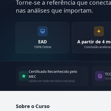
Torne-se a referência que conecta 
nas análises que importam.
EAD
A partir de 4 
100% Online
Conclusão acelera
Certificado Reconhecido pelo
TCC
MEC
Voc
Válido em todo território nacional
Sobre o Curso
Atualizado em abril de 2026