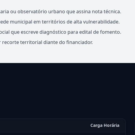
etaria ou observatório urbano que assina nota técnica.
de municipal em territórios de alta vulnerabilidade.
ial que escreve diagnóstico para edital de fomento.
 recorte territorial diante do financiador.
Carga Horária