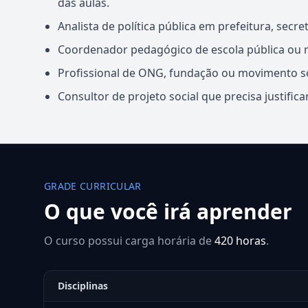
das aulas.
Analista de política pública em prefeitura, secr
Coordenador pedagógico de escola pública ou re
Profissional de ONG, fundação ou movimento soc
Consultor de projeto social que precisa justificar
GRADE CURRICULAR
O que você irá aprender
O curso possui carga horária de
420 horas
.
Disciplinas