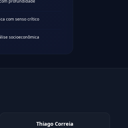
s com profundidade
ca com senso crítico
álise socioeconômica
Thiago Correia