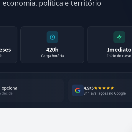
economia, política e território
meses
420h
Imediato
da
Carga horária
Início do curso
 opcional
4.9/5
ê decide
311 avaliações no Google