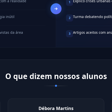
 com a realidade
Explico crises urbana
1
ia inútil
Turma debatendo políti
2
vistas da área
Artigos aceitos com an
3
O que dizem nossos alunos
Débora Martins