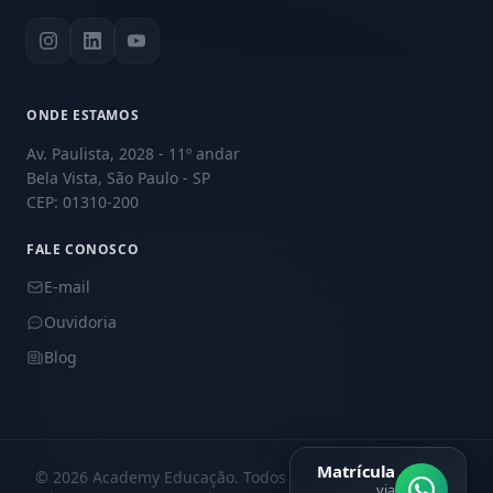
ONDE ESTAMOS
Av. Paulista, 2028 - 11º andar
Bela Vista, São Paulo - SP
CEP: 01310-200
FALE CONOSCO
E-mail
Ouvidoria
Blog
Matrícula
© 2026 Academy Educação. Todos os direitos reservados.
via