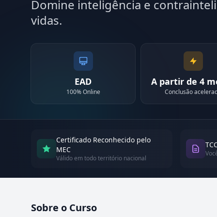
Domine inteligência e contraintel
vidas.
EAD
A partir de 4 
100% Online
Conclusão acelera
Certificado Reconhecido pelo
TCC
MEC
Voc
Válido em todo território nacional
Sobre o Curso
Atualizado em abril de 2026