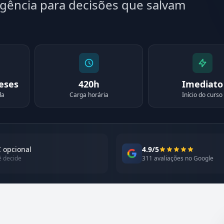
igência para decisões que salvam
meses
420h
Imediato
da
Carga horária
Início do curso
 opcional
4.9/5
ê decide
311 avaliações no Google