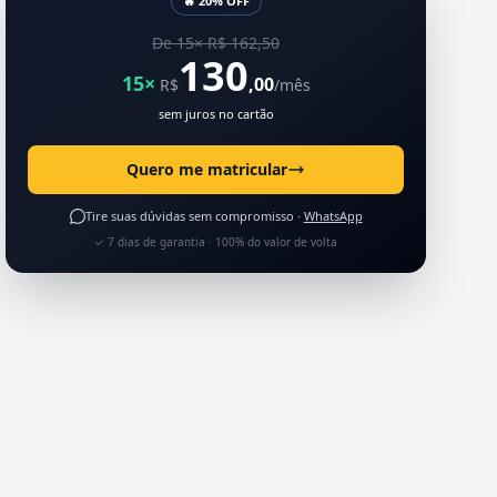
🔥 20% OFF
De 15× R$ 162,50
130
15×
,00
R$
/mês
sem juros no cartão
Quero me matricular
Tire suas dúvidas sem compromisso ·
WhatsApp
✓ 7 dias de garantia · 100% do valor de volta