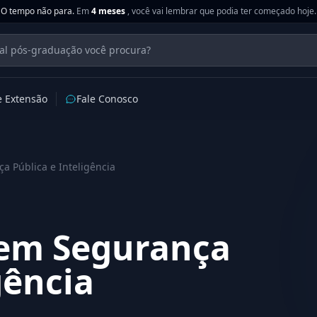
O tempo não para.
Em
4 meses
, você vai lembrar que podia ter começado hoje.
e Extensão
Fale Conosco
 Pública e Inteligência
em Segurança
gência