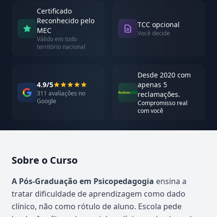
Certificado
Reconhecido pelo
TCC opcional
MEC
Você decide
Válido em todo
território nacional
Desde 2020 com
4.9/5
apenas 5
311 avaliações no
reclamações.
Google
Compromisso real
com você
Sobre o Curso
Atualizado em abril de 2026
A Pós-Graduação em Psicopedagogia
ensina a
tratar dificuldade de aprendizagem como dado
clínico, não como rótulo de aluno. Escola pede