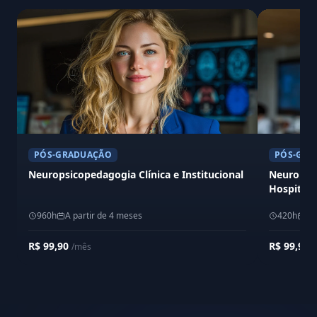
PÓS-GRADUAÇÃO
PÓS-GRA
Neuropsicopedagogia Clínica e Institucional
Neuropsic
Hospitala
960h
A partir de 4 meses
420h
A 
R$ 99,90
R$ 99,90
/mês
/