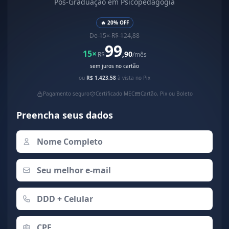
Pós-Graduação em Psicopedagogia
🔥 20% OFF
De 15× R$ 124,88
99
15×
,90
R$
/mês
sem juros no cartão
ou
R$ 1.423,58
à vista no Pix
Pagamento seguro
Certificado MEC
Cartão, Pix ou Boleto
Preencha seus dados