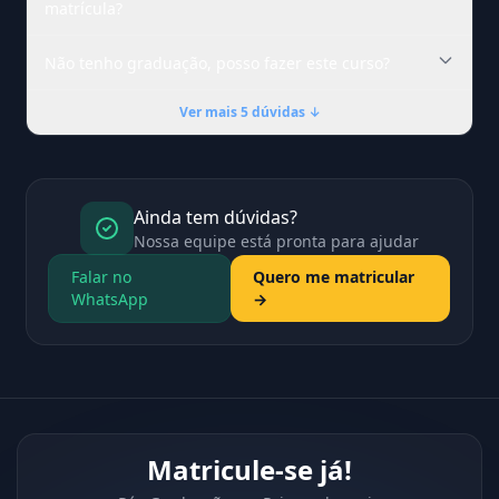
matrícula?
Não tenho graduação, posso fazer este curso?
Ver mais 5 dúvidas ↓
Ainda tem dúvidas?
Nossa equipe está pronta para ajudar
Falar no
Quero me matricular
WhatsApp
→
Matricule-se já!