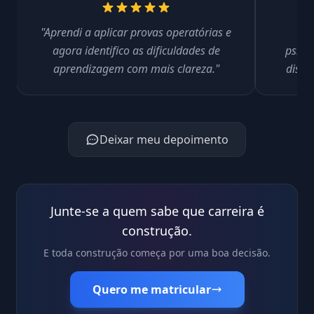
"Aprendi a aplicar provas operatórias e
"C
agora identifico as dificuldades de
psico
aprendizagem com mais clareza."
disle
Deixar meu depoimento
Junte-se a quem sabe que carreira é
construção.
E toda construção começa por uma boa decisão.
Quero me matricular