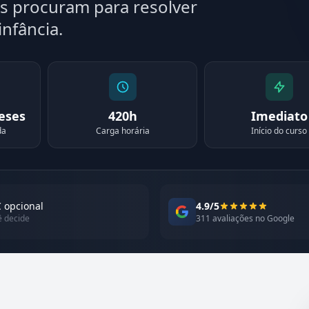
as procuram para resolver
nfância.
meses
420h
Imediato
da
Carga horária
Início do curso
 opcional
4.9/5
ê decide
311 avaliações no Google