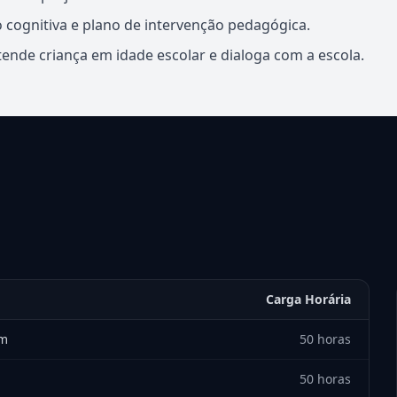
ão cognitiva e plano de intervenção pedagógica.
nde criança em idade escolar e dialoga com a escola.
Carga Horária
em
50 horas
50 horas