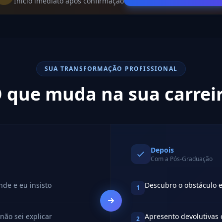
Início imediato após confirmação
SUA TRANSFORMAÇÃO PROFISSIONAL
 que muda na sua carrei
Depois
Com a Pós-Graduação
nde e eu insisto
Descubro o obstáculo 
1
não sei explicar
Apresento devolutivas 
2