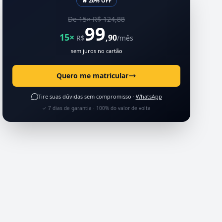
🔥 20% OFF
De 15× R$ 124,88
99
15×
,90
R$
/mês
sem juros no cartão
Quero me matricular
Tire suas dúvidas sem compromisso ·
WhatsApp
✓ 7 dias de garantia · 100% do valor de volta