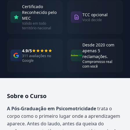
Certificado
Reconhecido pelo
TCC opcional
MEC
Você decide
Válido em todo
território nacional
Desde 2020 com
4.9/5
apenas 5
311 avaliações no
reclamações.
Google
Compromisso real
com você
Sobre o Curso
Atualizado em abril de 2026
A Pós-Graduação em Psicomotricidade
trata o
corpo como o primeiro lugar onde a aprendizagem
aparece. Antes do laudo, antes da queixa do