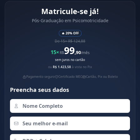
Matricule-se já!
Pós-Graduação em Psicomotricidade
🔥 20% OFF
De 15× R$ 124,88
99
15×
,90
R$
/mês
sem juros no cartão
ou
R$ 1.423,58
à vista no Pix
Pagamento seguro
Certificado MEC
Cartão, Pix ou Boleto
Preencha seus dados