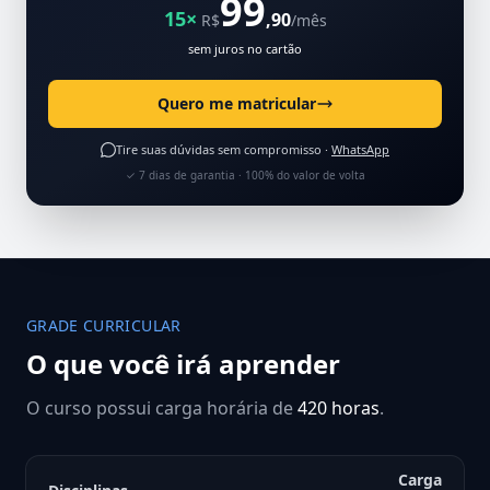
99
15×
,90
R$
/mês
sem juros no cartão
Quero me matricular
Tire suas dúvidas sem compromisso ·
WhatsApp
✓ 7 dias de garantia · 100% do valor de volta
GRADE CURRICULAR
O que você irá aprender
O curso possui carga horária de
420 horas
.
Carga