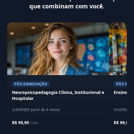
que combinam com você.
PÓS-GRADUAÇÃO
PÓS-GRA
Neuropsicopedagogia Clínica, Institucional e
Ensino d
Hospitalar
420h
A partir de 4 meses
420h
A 
R$ 99,90
R$ 99,90
/mês
/