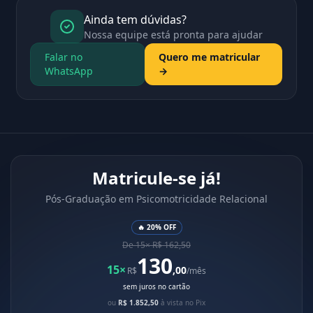
Ainda tem dúvidas?
Nossa equipe está pronta para ajudar
Falar no
Quero me matricular
WhatsApp
→
Matricule-se já!
Pós-Graduação em Psicomotricidade Relacional
🔥 20% OFF
De 15× R$ 162,50
130
15×
,00
R$
/mês
sem juros no cartão
ou
R$ 1.852,50
à vista no Pix