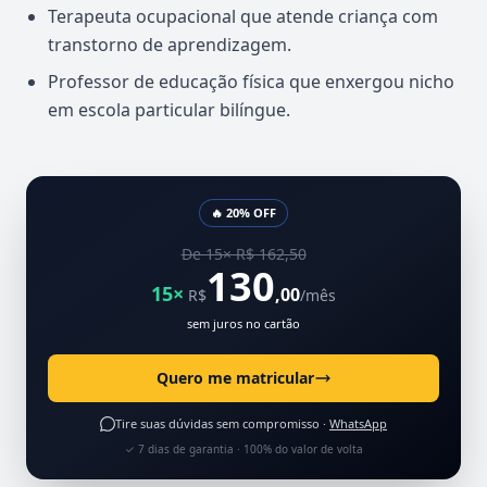
Terapeuta ocupacional que atende criança com
transtorno de aprendizagem.
Professor de educação física que enxergou nicho
em escola particular bilíngue.
🔥 20% OFF
De 15× R$ 162,50
130
15×
,00
R$
/mês
sem juros no cartão
Quero me matricular
Tire suas dúvidas sem compromisso ·
WhatsApp
✓ 7 dias de garantia · 100% do valor de volta