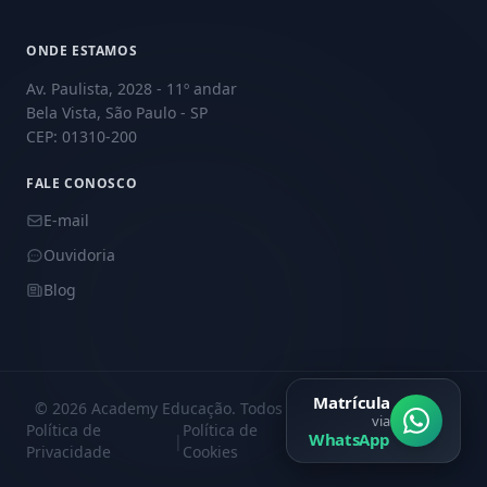
ONDE ESTAMOS
Av. Paulista, 2028 - 11º andar
Bela Vista, São Paulo - SP
CEP: 01310-200
FALE CONOSCO
E-mail
Ouvidoria
Blog
Matrícula
© 2026 Academy Educação. Todos os direitos reservados.
via
Política de
Política de
Central de
WhatsApp
|
|
Privacidade
Cookies
Privacidade