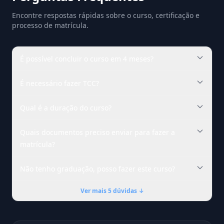
Encontre respostas rápidas sobre o curso, certificação e
processo de matrícula.
É possível concluir o curso em 4 meses?
É necessário fazer TCC?
Qual é a duração do curso?
Quais documentos preciso enviar para fazer a
matrícula?
Não tenho graduação, posso fazer este curso?
Ver mais 5 dúvidas ↓