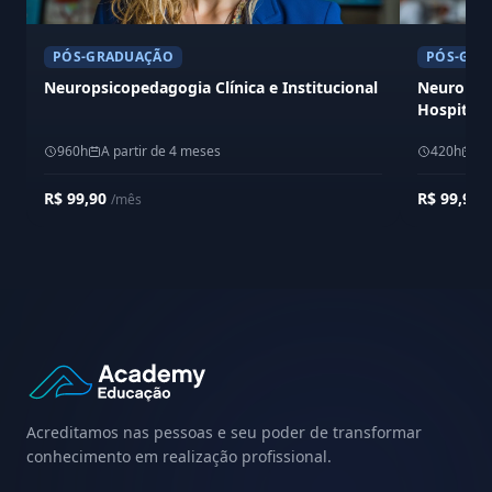
PÓS-GRADUAÇÃO
PÓS-GRA
Neuropsicopedagogia Clínica e Institucional
Neuropsic
Hospitala
960h
A partir de 4 meses
420h
A 
R$ 99,90
R$ 99,90
/mês
/
Acreditamos nas pessoas e seu poder de transformar
conhecimento em realização profissional.