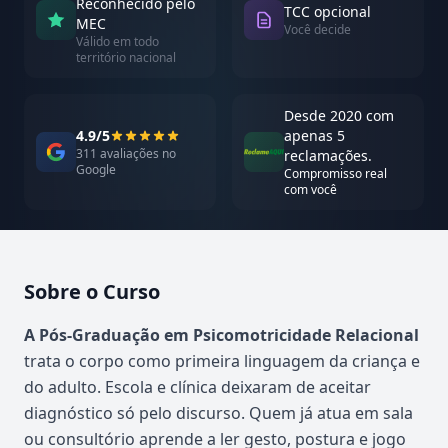
Reconhecido pelo
TCC opcional
MEC
Você decide
Válido em todo
território nacional
Desde 2020 com
4.9/5
apenas 5
311 avaliações no
reclamações.
Google
Compromisso real
com você
Sobre o Curso
Atualizado em abril de 2026
A Pós-Graduação em Psicomotricidade Relacional
trata o corpo como primeira linguagem da criança e
do adulto. Escola e clínica deixaram de aceitar
diagnóstico só pelo discurso. Quem já atua em sala
ou consultório aprende a ler gesto, postura e jogo