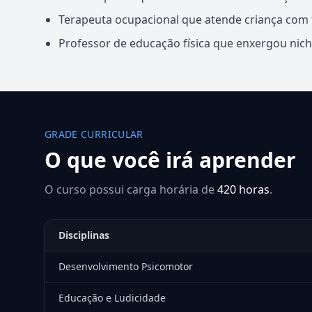
Terapeuta ocupacional que atende criança com
Professor de educação física que enxergou nicho
GRADE CURRICULAR
O que você irá aprender
O curso possui carga horária de
420 horas
.
Disciplinas
Desenvolvimento Psicomotor
Educação e Ludicidade