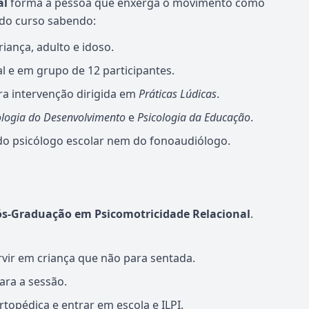
al
forma a pessoa que enxerga o movimento como
 do curso sabendo:
iança, adulto e idoso.
l e em grupo de 12 participantes.
ra intervenção dirigida em
Práticas Lúdicas
.
ologia do Desenvolvimento
e
Psicologia da Educação
.
 do psicólogo escolar nem do fonoaudiólogo.
ós-Graduação em Psicomotricidade Relacional
.
rvir em criança que não para sentada.
ara a sessão.
rtopédica e entrar em escola e ILPI.