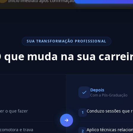
Início imediato após confirmação
SUA TRANSFORMAÇÃO PROFISSIONAL
 que muda na sua carrei
Depois
Com a Pós-Graduação
er o que fazer
Conduzo sessões que 
1
comotora e trava
Aplico técnicas relacio
2