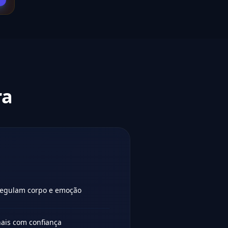
ra
regulam corpo e emoção
nais com confiança