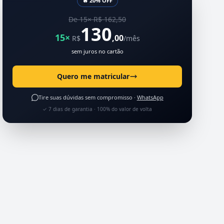
🔥 20% OFF
De 15× R$ 162,50
130
15×
,00
R$
/mês
sem juros no cartão
Quero me matricular
Tire suas dúvidas sem compromisso ·
WhatsApp
✓ 7 dias de garantia · 100% do valor de volta