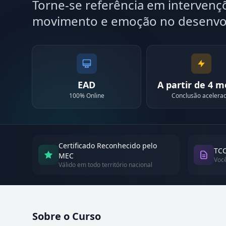
Torne-se referência em intervenç
movimento e emoção no desenvo
EAD
A partir de 4 
100% Online
Conclusão acelera
Certificado Reconhecido pelo
TCC
MEC
Voc
Válido em todo território nacional
Sobre o Curso
Atualizado em abril de 2026