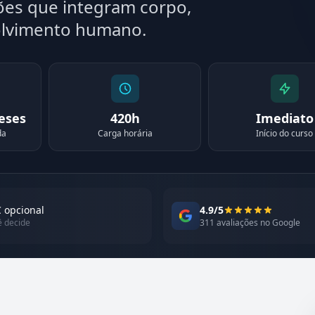
ões que integram corpo,
lvimento humano.
meses
420h
Imediato
da
Carga horária
Início do curso
 opcional
4.9/5
ê decide
311 avaliações no Google