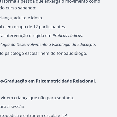
al
forma a pessoa que enxerga o movimento como
 do curso sabendo:
iança, adulto e idoso.
l e em grupo de 12 participantes.
ra intervenção dirigida em
Práticas Lúdicas
.
ologia do Desenvolvimento
e
Psicologia da Educação
.
 do psicólogo escolar nem do fonoaudiólogo.
ós-Graduação em Psicomotricidade Relacional
.
rvir em criança que não para sentada.
ara a sessão.
rtopédica e entrar em escola e ILPI.