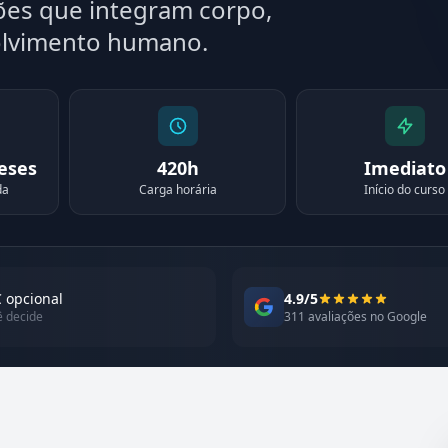
ões que integram corpo,
lvimento humano.
meses
420h
Imediato
da
Carga horária
Início do curso
 opcional
4.9/5
ê decide
311 avaliações no Google