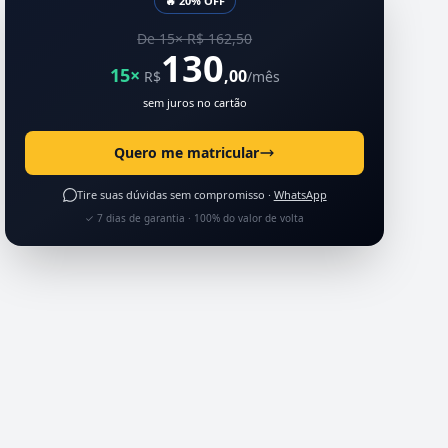
🔥 20% OFF
De 15× R$ 162,50
130
15×
,00
R$
/mês
sem juros no cartão
Quero me matricular
Tire suas dúvidas sem compromisso ·
WhatsApp
✓ 7 dias de garantia · 100% do valor de volta