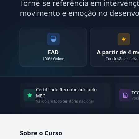
Torne-se referência em intervenç
movimento e emoção no desenvo
EAD
A partir de 4 
100% Online
Conclusão acelera
Certificado Reconhecido pelo
TCC
MEC
Voc
Válido em todo território nacional
Sobre o Curso
Atualizado em abril de 2026