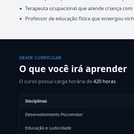
Terapeuta ocupacional que atende criança com
Professor de educação física que enxergou nicho
GRADE CURRICULAR
O que você irá aprender
O curso possui carga horária de
420 horas
.
Disciplinas
Desenvolvimento Psicomotor
Educação e Ludicidade