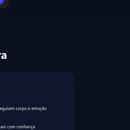
ra
regulam corpo e emoção
nais com confiança