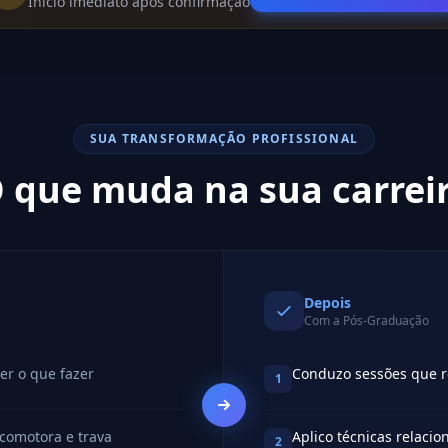
Início imediato após confirmação
SUA TRANSFORMAÇÃO PROFISSIONAL
 que muda na sua carrei
Depois
Com a Pós-Graduação
er o que fazer
Conduzo sessões que 
1
comotora e trava
Aplico técnicas relacio
2