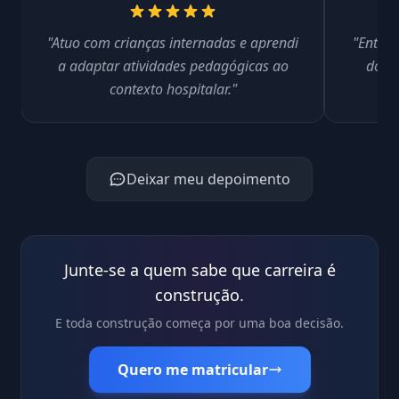
"Atuo com crianças internadas e aprendi
"Entend
a adaptar atividades pedagógicas ao
do al
contexto hospitalar."
c
Deixar meu depoimento
Junte-se a quem sabe que carreira é
construção.
E toda construção começa por uma boa decisão.
Quero me matricular