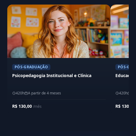
PÓS-GRADUAÇÃO
PÓS-GRA
Psicopedagogia Institucional e Clínica
Educação 
420h
A partir de 4 meses
420h
A 
R$ 130,00
R$ 130,0
/mês