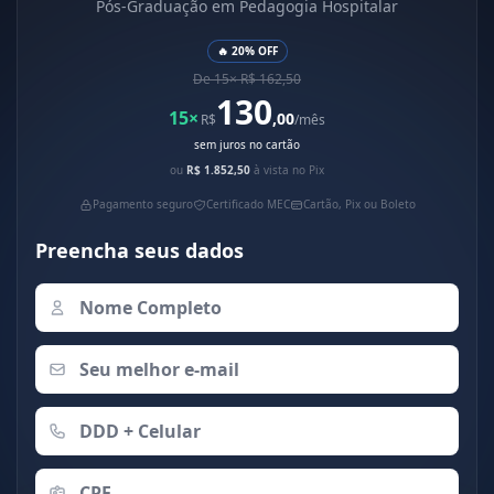
Pós-Graduação em Pedagogia Hospitalar
🔥 20% OFF
De 15× R$ 162,50
130
15×
,00
R$
/mês
sem juros no cartão
ou
R$ 1.852,50
à vista no Pix
Pagamento seguro
Certificado MEC
Cartão, Pix ou Boleto
Preencha seus dados