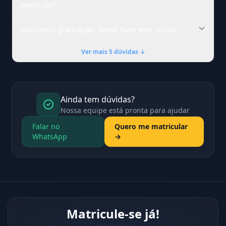
matrícula?
Não tenho graduação, posso fazer este curso?
Ver mais 5 dúvidas ↓
Ainda tem dúvidas?
Nossa equipe está pronta para ajudar
Falar no
Quero me matricular
WhatsApp
→
Matricule-se já!