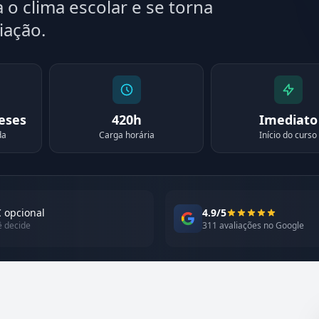
 o clima escolar e se torna
iação.
meses
420h
Imediato
da
Carga horária
Início do curso
 opcional
4.9/5
ê decide
311 avaliações no Google