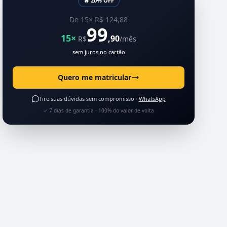
🔥 20% OFF
De 15× R$ 124,88
99
15×
,90
R$
/mês
sem juros no cartão
Quero me matricular
Tire suas dúvidas sem compromisso ·
WhatsApp
✓ 7 dias de garantia · 100% do valor de volta