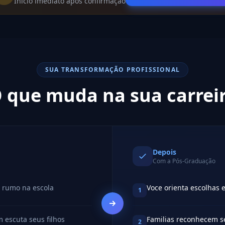
Início imediato após confirmação
SUA TRANSFORMAÇÃO PROFISSIONAL
 que muda na sua carrei
Depois
Com a Pós-Graduação
 rumo na escola
Voce orienta escolhas e
1
escuta seus filhos
Familias reconhecem s
2