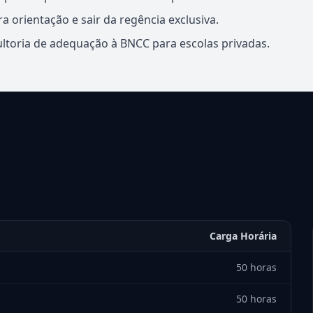
a orientação e sair da regência exclusiva.
ltoria de adequação à BNCC para escolas privadas.
Carga Horária
50 horas
50 horas