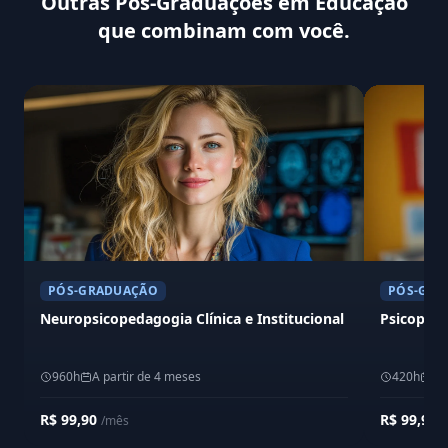
Outras Pós-Graduações em Educação
que combinam com você.
PÓS-GRADUAÇÃO
PÓS-GRA
Neuropsicopedagogia Clínica e Institucional
Psicopeda
960h
A partir de 4 meses
420h
A 
R$ 99,90
R$ 99,90
/mês
/