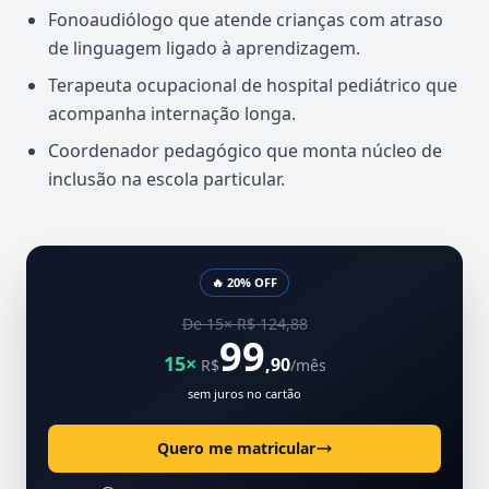
Fonoaudiólogo que atende crianças com atraso
de linguagem ligado à aprendizagem.
Terapeuta ocupacional de hospital pediátrico que
acompanha internação longa.
Coordenador pedagógico que monta núcleo de
inclusão na escola particular.
🔥 20% OFF
De 15× R$ 124,88
99
15×
,90
R$
/mês
sem juros no cartão
Quero me matricular