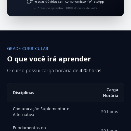
Tire suas dúvidas sem compromisso ·
WhatsApp
✓ 7 dias de garantia · 100% do valor de volta
GRADE CURRICULAR
O que você irá aprender
O curso possui carga horária de
420 horas
.
Carga
Disciplinas
Horária
Comunicação Suplementar e
50 horas
Alternativa
Fundamentos da
50 horas