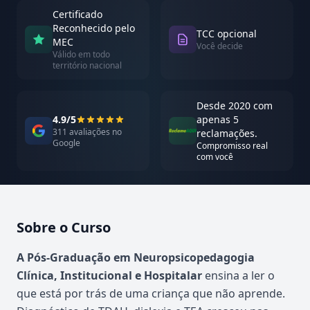
Certificado
Reconhecido pelo
TCC opcional
MEC
Você decide
Válido em todo
território nacional
Desde 2020 com
4.9/5
apenas 5
311 avaliações no
reclamações.
Google
Compromisso real
com você
Sobre o Curso
Atualizado em abril de 2026
A Pós-Graduação em Neuropsicopedagogia
Clínica, Institucional e Hospitalar
ensina a ler o
que está por trás de uma criança que não aprende.