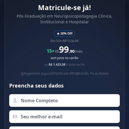
Matricule-se já!
Pós-Graduação em Neuropsicopedagogia Clínica,
Institucional e Hospitalar
🔥 20% OFF
De 15× R$ 124,88
99
15×
,90
R$
/mês
sem juros no cartão
ou
R$ 1.423,58
à vista no Pix
Pagamento seguro
Certificado MEC
Cartão, Pix ou Boleto
Preencha seus dados