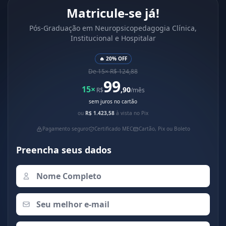
Matricule-se já!
Pós-Graduação em Neuropsicopedagogia Clínica,
Institucional e Hospitalar
🔥 20% OFF
De 15× R$ 124,88
99
15×
,90
R$
/mês
sem juros no cartão
ou
R$ 1.423,58
à vista no Pix
Pagamento seguro
Certificado MEC
Cartão, Pix ou Boleto
Preencha seus dados