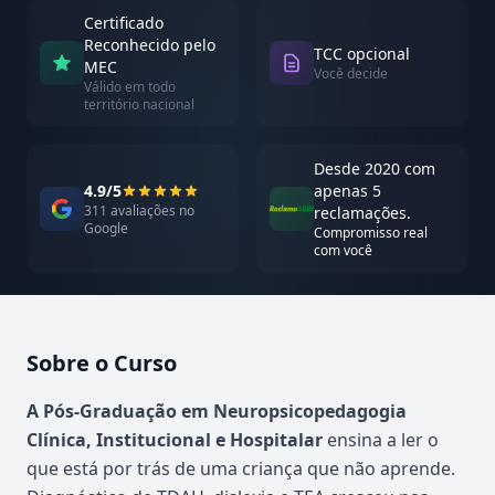
Certificado
Reconhecido pelo
TCC opcional
MEC
Você decide
Válido em todo
território nacional
Desde 2020 com
4.9/5
apenas 5
311 avaliações no
reclamações.
Google
Compromisso real
com você
Sobre o Curso
Atualizado em abril de 2026
A Pós-Graduação em Neuropsicopedagogia
Clínica, Institucional e Hospitalar
ensina a ler o
que está por trás de uma criança que não aprende.