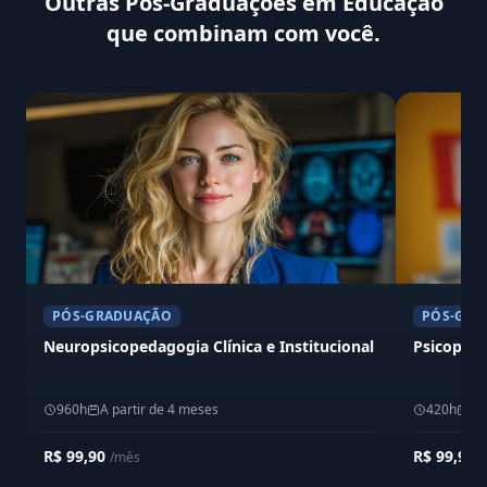
Outras Pós-Graduações em Educação
que combinam com você.
PÓS-GRADUAÇÃO
PÓS-GRA
Neuropsicopedagogia Clínica e Institucional
Psicopeda
960h
A partir de 4 meses
420h
A 
R$ 99,90
R$ 99,90
/mês
/