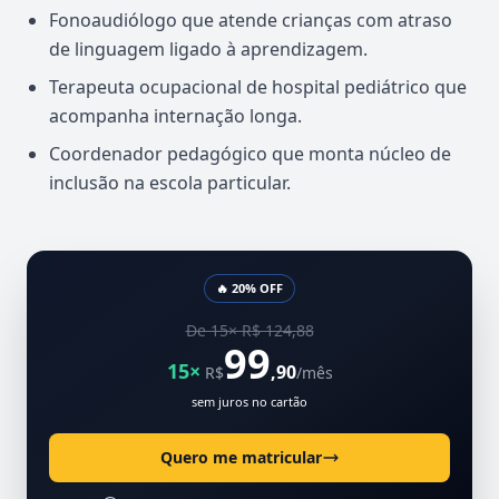
Fonoaudiólogo que atende crianças com atraso
de linguagem ligado à aprendizagem.
Terapeuta ocupacional de hospital pediátrico que
acompanha internação longa.
Coordenador pedagógico que monta núcleo de
inclusão na escola particular.
🔥 20% OFF
De 15× R$ 124,88
99
15×
,90
R$
/mês
sem juros no cartão
Quero me matricular