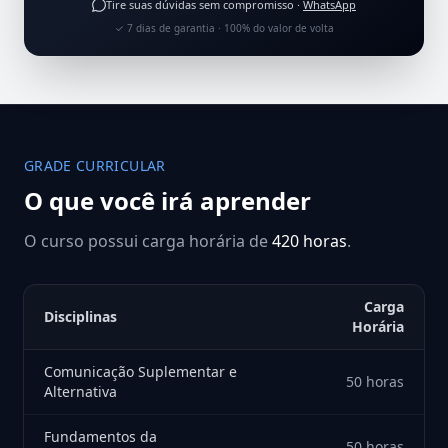
Tire suas dúvidas sem compromisso ·
WhatsApp
✓ 7 dias de garantia · 100% do valor de volta
GRADE CURRICULAR
O que você irá aprender
O curso possui carga horária de
420 horas
.
Carga
Disciplinas
Horária
Comunicação Suplementar e
50 horas
Alternativa
Fundamentos da
50 horas