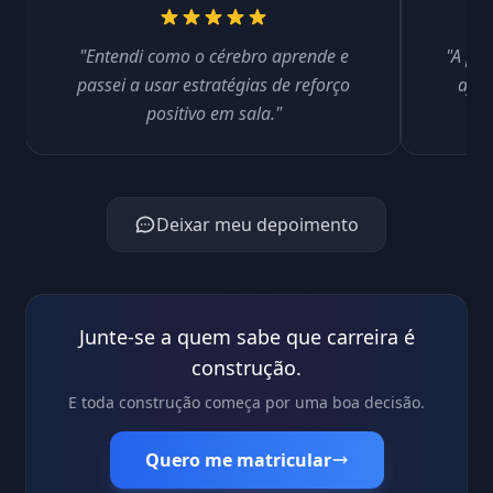
"Entendi como o cérebro aprende e
"A par
passei a usar estratégias de reforço
ajud
positivo em sala."
Deixar meu depoimento
Junte-se a quem sabe que carreira é
construção.
E toda construção começa por uma boa decisão.
Quero me matricular