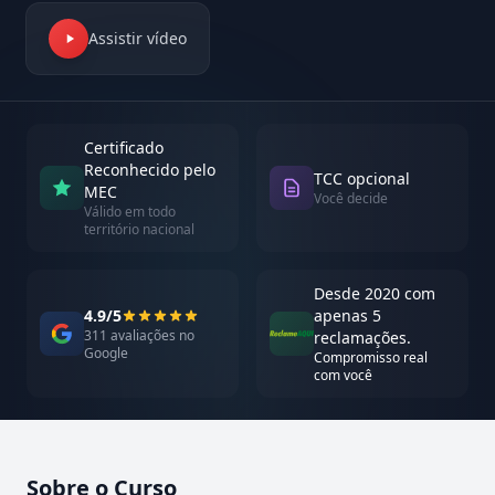
Assistir vídeo
Certificado
Reconhecido pelo
TCC opcional
MEC
Você decide
Válido em todo
território nacional
Desde 2020 com
4.9/5
apenas 5
311 avaliações no
reclamações.
Google
Compromisso real
com você
Sobre o Curso