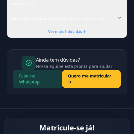
matrícula?
Não tenho graduação, posso fazer este curso?
Ver mais 5 dúvidas ↓
Ainda tem dúvidas?
Nossa equipe está pronta para ajudar
Falar no
Quero me matricular
WhatsApp
→
Matricule-se já!