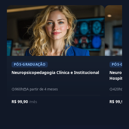
PÓS-GRADUAÇÃO
PÓS-GRA
Neuropsicopedagogia Clínica e Institucional
Neuropsic
Hospitala
960h
A partir de 4 meses
420h
A 
R$ 99,90
R$ 99,90
/mês
/