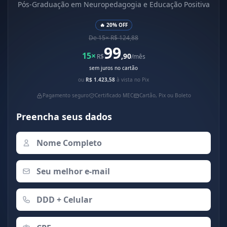
Pós-Graduação em Neuropedagogia e Educação Positiva
🔥 20% OFF
De 15× R$ 124,88
99
15×
,90
R$
/mês
sem juros no cartão
ou
R$ 1.423,58
à vista no Pix
Pagamento seguro
Certificado MEC
Cartão, Pix ou Boleto
Preencha seus dados