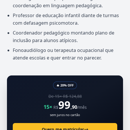
coordenação em linguagem pedagógica.
Professor de educação infantil diante de turmas
com defasagem psicomotora.
Coordenador pedagógico montando plano de
inclusão para alunos atípicos.
Fonoaudiólogo ou terapeuta ocupacional que
atende escolas e quer entrar no parecer.
🔥 20% OFF
De 15× R$ 124,88
99
15×
,90
R$
/mês
sem juros no cartão
Quero me matricular