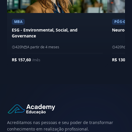
MBA
PÓS-GRA
ESG - Environmental, Social, and
Neurociê
Governance
420h
A partir de 4 meses
420h
A 
R$ 157,60
R$ 130,0
/mês
Acreditamos nas pessoas e seu poder de transformar
conhecimento em realização profissional.