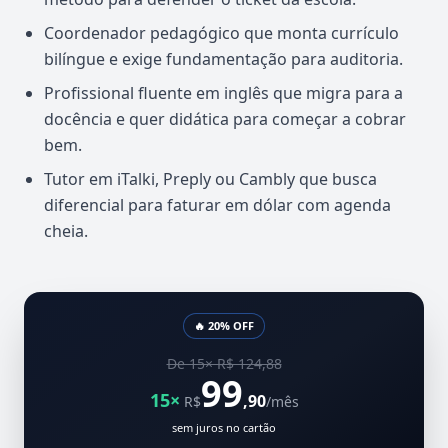
Coordenador pedagógico que monta currículo
bilíngue e exige fundamentação para auditoria.
Profissional fluente em inglês que migra para a
docência e quer didática para começar a cobrar
bem.
Tutor em iTalki, Preply ou Cambly que busca
diferencial para faturar em dólar com agenda
cheia.
🔥 20% OFF
De 15× R$ 124,88
99
15×
,90
R$
/mês
sem juros no cartão