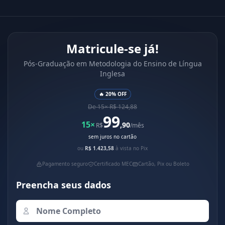
Matricule-se já!
Pós-Graduação em Metodologia do Ensino de Língua
Inglesa
🔥 20% OFF
De 15× R$ 124,88
99
15×
,90
R$
/mês
sem juros no cartão
ou
R$ 1.423,58
à vista no Pix
Pagamento seguro
Certificado MEC
Cartão, Pix ou Boleto
Preencha seus dados