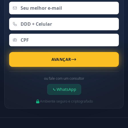
AVANÇAR
ou fale com um consultor
WhatsApp
Ambiente seguro e criptografado