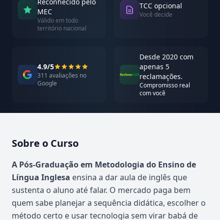
Reconhecido pelo
TCC opcional
MEC
Você decide
Válido em todo
território nacional
Desde 2020 com
4.9/5
apenas 5
311 avaliações no
reclamações.
Google
Compromisso real
com você
Sobre o Curso
Atualizado em abril de 2026
A Pós-Graduação em Metodologia do Ensino de
Língua Inglesa
ensina a dar aula de inglês que
sustenta o aluno até falar. O mercado paga bem
quem sabe planejar a sequência didática, escolher o
método certo e usar tecnologia sem virar babá de