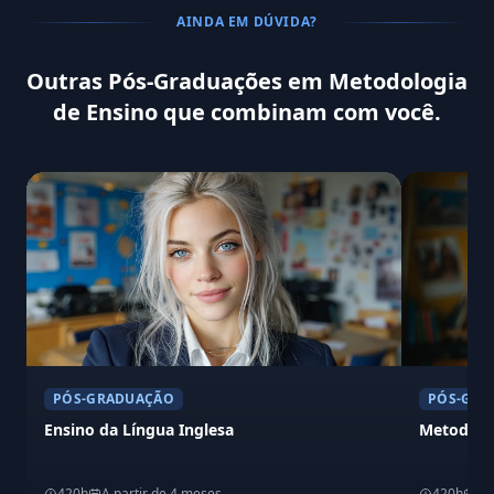
AINDA EM DÚVIDA?
Outras Pós-Graduações em Metodologia
de Ensino que combinam com você.
PÓS-GRADUAÇÃO
PÓS-GRA
Ensino da Língua Inglesa
Metodolog
420h
A partir de 4 meses
420h
A 