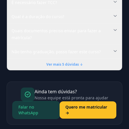
É necessário fazer TCC?
Qual é a duração do curso?
Quais documentos preciso enviar para fazer a
matrícula?
Não tenho graduação, posso fazer este curso?
Ver mais 5 dúvidas ↓
Ainda tem dúvidas?
Nossa equipe está pronta para ajudar
Falar no
Quero me matricular
WhatsApp
→