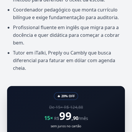
Coordenador pedagógico que monta currículo
bilíngue e exige fundamentação para auditoria.
Profissional fluente em inglês que migra para a
docência e quer didática para começar a cobrar
bem.
Tutor em iTalki, Preply ou Cambly que busca
diferencial para faturar em dólar com agenda
cheia.
🔥 20% OFF
De 15× R$ 124,88
99
15×
,90
R$
/mês
sem juros no cartão