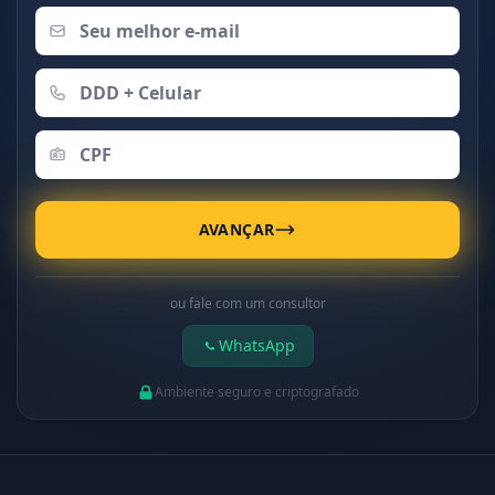
AVANÇAR
ou fale com um consultor
WhatsApp
Ambiente seguro e criptografado