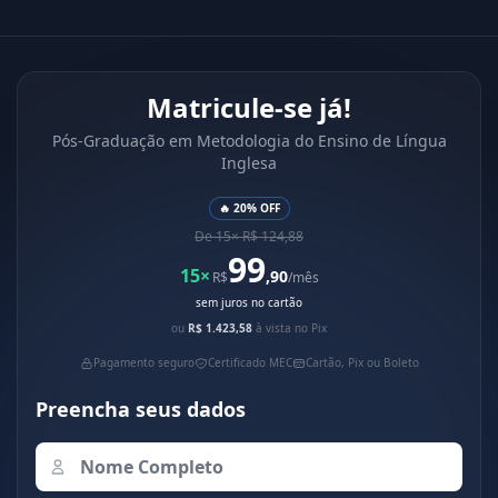
Matricule-se já!
Pós-Graduação em Metodologia do Ensino de Língua
Inglesa
🔥 20% OFF
De 15× R$ 124,88
99
15×
,90
R$
/mês
sem juros no cartão
ou
R$ 1.423,58
à vista no Pix
Pagamento seguro
Certificado MEC
Cartão, Pix ou Boleto
Preencha seus dados