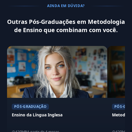
AINDA EM DÚVIDA?
Outras Pós-Graduações em Metodologia
de Ensino que combinam com você.
PÓS-GRADUAÇÃO
PÓS-GRA
Ensino da Língua Inglesa
Metodolog
420h
A partir de 4 meses
420h
A 