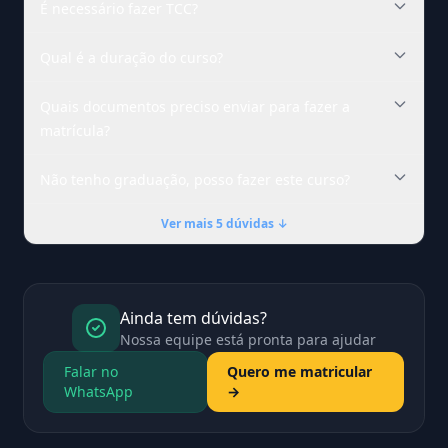
É necessário fazer TCC?
Qual é a duração do curso?
Quais documentos preciso enviar para fazer a
matrícula?
Não tenho graduação, posso fazer este curso?
Ver mais 5 dúvidas ↓
Ainda tem dúvidas?
Nossa equipe está pronta para ajudar
Falar no
Quero me matricular
WhatsApp
→