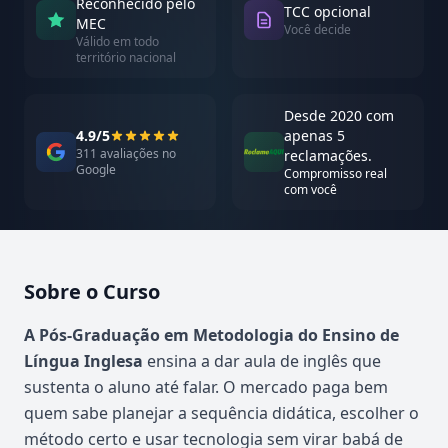
Reconhecido pelo
TCC opcional
MEC
Você decide
Válido em todo
território nacional
Desde 2020 com
4.9/5
apenas 5
311 avaliações no
reclamações.
Google
Compromisso real
com você
Sobre o Curso
Atualizado em abril de 2026
A Pós-Graduação em Metodologia do Ensino de
Língua Inglesa
ensina a dar aula de inglês que
sustenta o aluno até falar. O mercado paga bem
quem sabe planejar a sequência didática, escolher o
método certo e usar tecnologia sem virar babá de