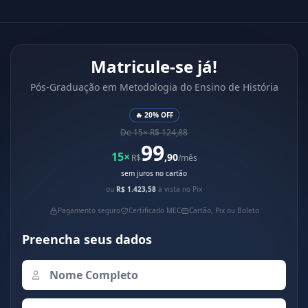
Matricule-se já!
Pós-Graduação em Metodologia do Ensino de História
🔥 20% OFF
De 15× R$ 124,88
99
15×
,90
R$
/mês
sem juros no cartão
ou
R$ 1.423,58
à vista no Pix
Pagamento seguro
Certificado MEC
Cartão, Pix ou Boleto
Preencha seus dados