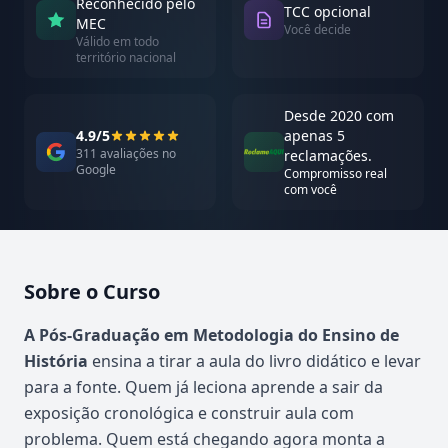
Reconhecido pelo
TCC opcional
MEC
Você decide
Válido em todo
território nacional
Desde 2020 com
4.9/5
apenas 5
311 avaliações no
reclamações.
Google
Compromisso real
com você
Sobre o Curso
Atualizado em abril de 2026
A Pós-Graduação em Metodologia do Ensino de
História
ensina a tirar a aula do livro didático e levar
para a fonte. Quem já leciona aprende a sair da
exposição cronológica e construir aula com
problema. Quem está chegando agora monta a