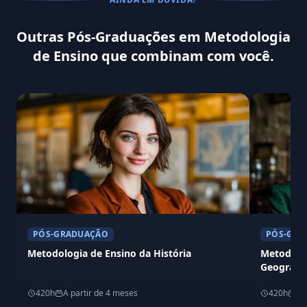
Outras Pós-Graduações em Metodologia
de Ensino que combinam com você.
PÓS-GRADUAÇÃO
PÓS-GRA
Metodologia de Ensino da História
Metodolog
Geografia
420h
A partir de 4 meses
420h
A 