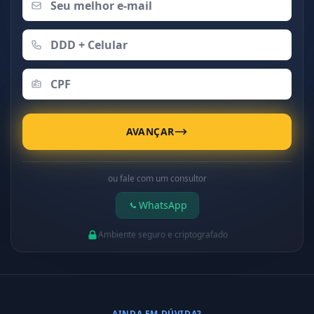
AVANÇAR
ou fale com um consultor
WhatsApp
Ambiente seguro e criptografado
AINDA EM DÚVIDA?