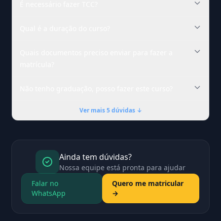
É necessário fazer TCC?
Qual é a duração do curso?
Quais documentos preciso enviar para fazer a
matrícula?
Não tenho graduação, posso fazer este curso?
Ver mais 5 dúvidas ↓
Ainda tem dúvidas?
Nossa equipe está pronta para ajudar
Falar no
Quero me matricular
WhatsApp
→