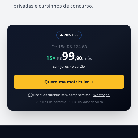
privadas e cursinhos de concurso.
🔥 20% OFF
De 15× R$ 124,88
99
15×
,90
R$
/mês
sem juros no cartão
Quero me matricular
Tire suas dúvidas sem compromisso ·
WhatsApp
✓ 7 dias de garantia · 100% do valor de volta