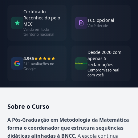
Certificado
Reconhecido pelo
TCC opcional
MEC
Você decide
Válido em todo
território nacional
Desde 2020 com
4.9/5
apenas 5
311 avaliações no
reclamações.
Google
Compromisso real
com você
Sobre o Curso
Atualizado em abril de 2026
A Pós-Graduação em Metodologia da Matemática
forma o coordenador que estrutura sequências
didáticas alinhadas à BNCC.
A escola continua