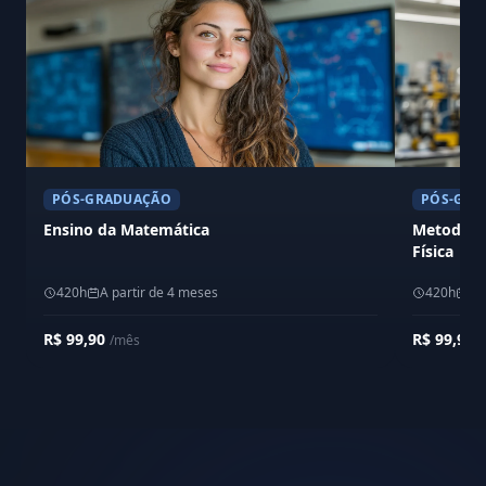
PÓS-GRADUAÇÃO
PÓS-GRA
Ensino da Matemática
Metodolog
Física
420h
A partir de 4 meses
420h
A 
R$ 99,90
R$ 99,90
/mês
/