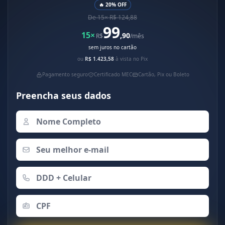
🔥 20% OFF
De 15× R$ 124,88
99
15×
,90
R$
/mês
sem juros no cartão
ou
R$ 1.423,58
à vista no Pix
Pagamento seguro
Certificado MEC
Cartão, Pix ou Boleto
Preencha seus dados