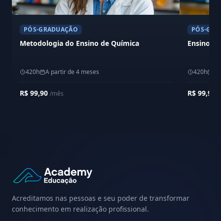
PÓS-GRADUAÇÃO
PÓS-GRA
Metodologia do Ensino de Química
Ensino d
420h
A partir de 4 meses
420h
A 
R$ 99,90
R$ 99,90
/mês
/
Acreditamos nas pessoas e seu poder de transformar
conhecimento em realização profissional.