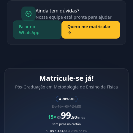
Ainda tem dúvidas?
Nossa equipe está pronta para ajudar
Falar no
Quero me matricular
WhatsApp
→
Matricule-se já!
Pós-Graduação em Metodologia de Ensino da Física
🔥 20% OFF
De 15× R$ 124,88
99
15×
,90
R$
/mês
sem juros no cartão
ou
R$ 1.423,58
à vista no Pix