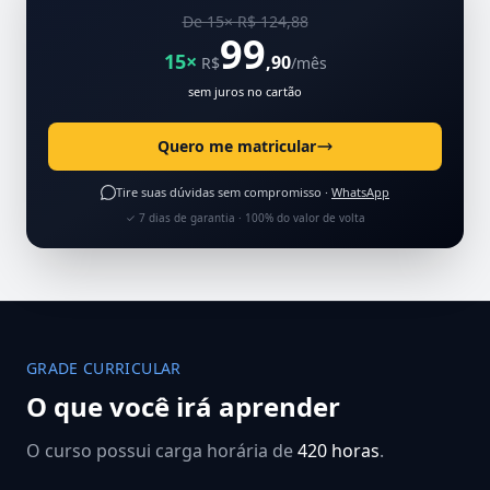
De 15× R$ 124,88
99
15×
,90
R$
/mês
sem juros no cartão
Quero me matricular
Tire suas dúvidas sem compromisso ·
WhatsApp
✓ 7 dias de garantia · 100% do valor de volta
GRADE CURRICULAR
O que você irá aprender
O curso possui carga horária de
420 horas
.