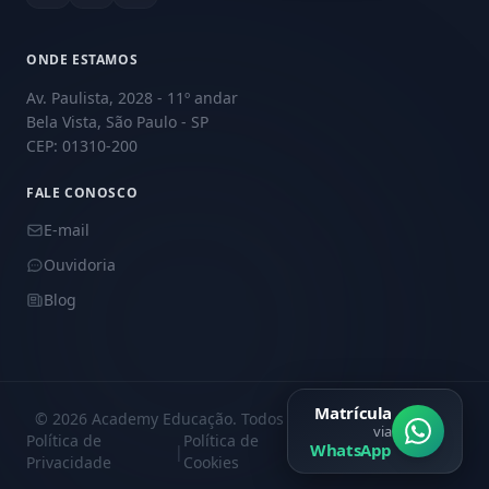
ONDE ESTAMOS
Av. Paulista, 2028 - 11º andar
Bela Vista, São Paulo - SP
CEP: 01310-200
FALE CONOSCO
E-mail
Ouvidoria
Blog
Matrícula
© 2026 Academy Educação. Todos os direitos reservados.
via
Política de
Política de
Central de
WhatsApp
|
|
Privacidade
Cookies
Privacidade