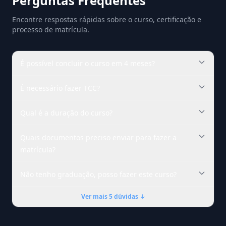
Perguntas Frequentes
Encontre respostas rápidas sobre o curso, certificação e
processo de matrícula.
É possível concluir o curso em 4 meses?
É necessário fazer TCC?
Qual é a duração do curso?
Quais documentos preciso enviar para fazer a
matrícula?
Não tenho graduação, posso fazer este curso?
Ver mais 5 dúvidas ↓