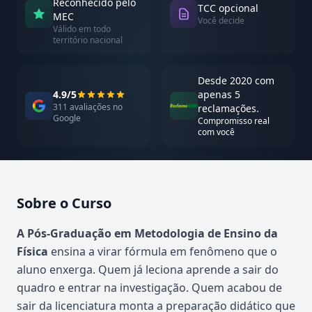
Reconhecido pelo
TCC opcional
MEC
Você decide
Válido em todo
território nacional
Desde 2020 com
4.9/5
apenas 5
311 avaliações no
reclamações.
Google
Compromisso real
com você
Sobre o Curso
Atualizado em abril de 2026
A Pós-Graduação em Metodologia de Ensino da
Física
ensina a virar fórmula em fenômeno que o
aluno enxerga. Quem já leciona aprende a sair do
quadro e entrar na investigação. Quem acabou de
sair da licenciatura monta a preparação didático que